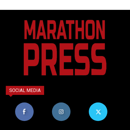
SOCIAL MEDIA
8,956
1,582
119