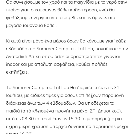
Θα συνεχίσουμε τον χορό και τα παιχνίδια με το νερό στην
πισίνα γιατί ο καύσωνας θέλει καλοπέραση, ενώ θα
φυλάξουμε ενέργεια για τα σερβίς και τις άμυνες στο
μεγάλο τουρνουά βόλεϊ.
Κι αυτά είναι μόνο ένα μέρος όσων θα κάνουμε γιατί κάθε
εβδομάδα στο Summer Camp του Laf Lab, μοναδικού στην
Ανατολική Αττική όπου όλες οι δραστηριότητες γίνονται…
indoor και με απόλυτη ασφάλεια, κρύβει πολλές
εκπλήξεις.
Το Summer Camp του Laf Lab θα διαρκέσει έως τις 31
Ιουλίου, με ειδικές τιμές για όσους επιλέξουν παραμονή
διάρκειας άνω των 4 εβδομάδων. Θα υποδέχεται τα
παιδιά (από κλεισμένα προνήπια μέχρι ΣΤ’ Δημοτικού),
από τις 08.30 το πρωί έως τις 15.30 το μεσημέρι (με μια
έξτρα μικρή χρέωση υπάρχει δυνατότητα παράτασης μέχρι