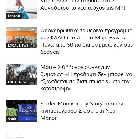
Κυκλοφορεί την Παρασκευή 7
Αυγούστου το νέο τεύχος της MP!
Κοινωνία
Ολοκληρώθηκε το θερινό πρόγραμμα
των ΚΔΑΠ του Δήμου Μαραθώνος –
Πάνω από 50 παιδιά συμμετείχαν στις
LOCAL NEWS
δράσεις
Μάτι – Σύλλογος συγγενών
θυμάτων: «Η πρόληψη δεν μπορεί να
εξαντλείται σε διαπιστώσεις μετά την
LOCAL NEWS
καταστροφή»
Spider-Man και Toy Story από τον
κινηματογράφο Σίσσυ στη Νέα
Μάκρη
Guide