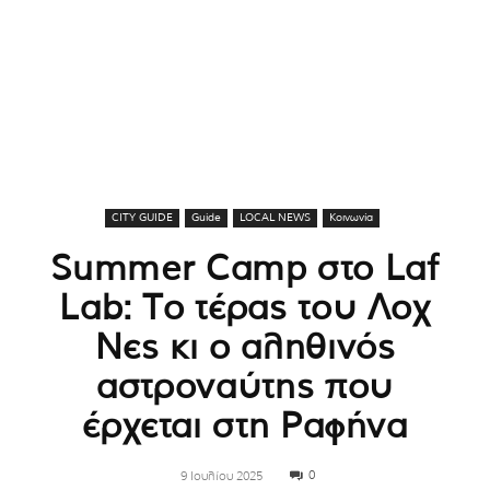
CITY GUIDE
Guide
LOCAL NEWS
Κοινωνία
Summer Camp στο Laf
Lab: Το τέρας του Λοχ
Νες κι ο αληθινός
αστροναύτης που
έρχεται στη Ραφήνα
0
9 Ιουλίου 2025