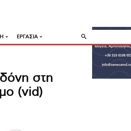
ΧΗ
ΕΡΓΑΣΙΑ
δόνη στη
ο (vid)