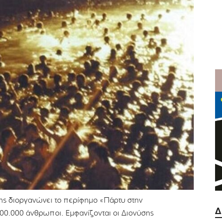
ης διοργανώνει το περίφημο «Πάρτυ στην
Δ
00.000 άνθρωποι. Εμφανίζονται οι Διονύσης