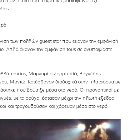
υ ήταν τέτοια που το κρατικό ραδιόφωνο είχε
λίας.
ερό
νιση των πολλών guest star που έκαναν την εμφάνισή
μο. Απλά έκαναν την εμφάνισή τους σε ανυποψίαστη
Σαββόπουλος, Μαργαρίτα Ζορμπαλά, Βαγγέλης
νου, Μαντώ. Κατέφθαναν διαδοχικά στην πλατφόρμα με
ιάστηκε που βούτηξε μέσα στο νερό. Οι προνοητικοί με
τιγμές, με τα ρούχα. έφτασαν μέχρι την πλωτή εξέδρα
ικοί και τραγουδούσαν και χόρευαν μέσα στο νερό.