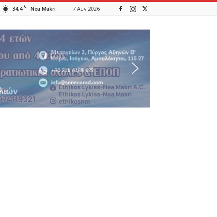
C
34.4
7 Αυγ 2026
Nea Makri