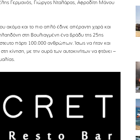
λης Γερμανός, Γιώργος Νταλάρας, Αφροδίτη Μάνου
που ακόμα και το πιο απλό έδινε απέραντη χαρά και
ηλαηδόνη στη Βουλιαγμένη ένα βράδυ της 25ης
ίστευτο πάρτι 100.000 ανθρώπων. Ίσως να ήταν και
στη κίνηση, με την ουρά των αυτοκινήτων να φτάνει –
μαλίας.