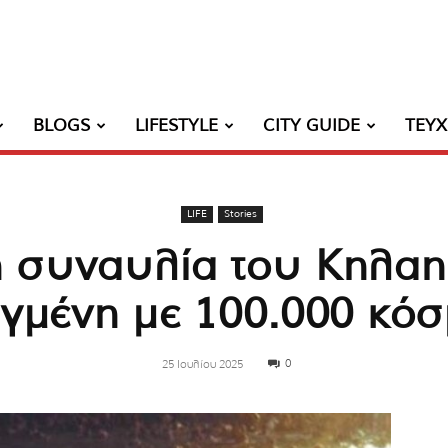
BLOGS
LIFESTYLE
CITY GUIDE
ΤΕΥ
LIFE
Stories
ή συναυλία του Κηλαη
γμένη με 100.000 κόσμ
0
25 Ιουλίου 2025