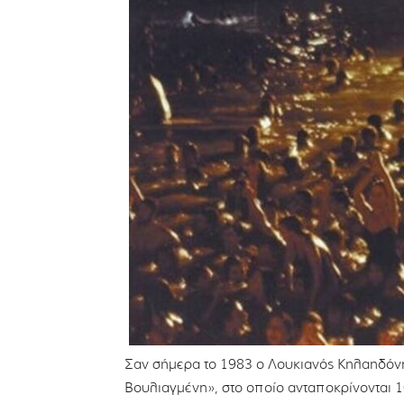
Σαν σήμερα το 1983 ο Λουκιανός Κηλαηδόν
Βουλιαγμένη», στο οποίο ανταποκρίνονται 1