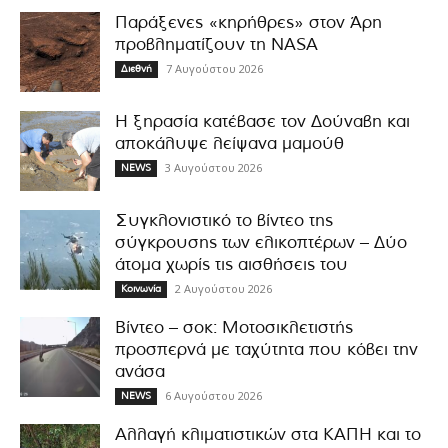
Παράξενες «κηρήθρες» στον Άρη
προβληματίζουν τη NASA
7 Αυγούστου 2026
Διεθνή
Η ξηρασία κατέβασε τον Δούναβη και
αποκάλυψε λείψανα μαμούθ
3 Αυγούστου 2026
NEWS
Συγκλονιστικό το βίντεο της
σύγκρουσης των ελικοπτέρων – Δύο
άτομα χωρίς τις αισθήσεις του
2 Αυγούστου 2026
Κοινωνία
Βίντεο – σοκ: Μοτοσικλετιστής
προσπερνά με ταχύτητα που κόβει την
ανάσα
6 Αυγούστου 2026
NEWS
Αλλαγή κλιματιστικών στα ΚΑΠΗ και το