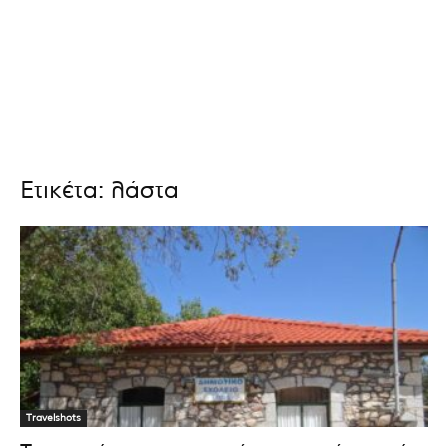
Ετικέτα: λάστα
Travelshots