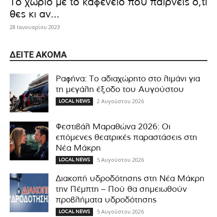
Το χωριό με το καφενείο που παίρνεις ό,τι
θες κι αν...
28 Ιανουαρίου 2023
ΔΕΊΤΕ ΑΚΌΜΑ
Ραφήνα: Το αδιαχώρητο στο λιμάνι για
τη μεγάλη έξοδο του Αυγούστου
2 Αυγούστου 2026
LOCAL NEWS
Φεστιβάλ Μαραθώνα 2026: Οι
επόμενες θεατρικές παραστάσεις στη
Νέα Μάκρη
5 Αυγούστου 2026
LOCAL NEWS
Διακοπή υδροδότησης στη Νέα Μάκρη
την Πέμπτη – Πού θα σημειωθούν
προβλήματα υδροδότησης
5 Αυγούστου 2026
LOCAL NEWS