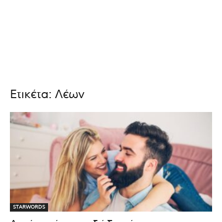
Ετικέτα: Λέων
STARWORDS