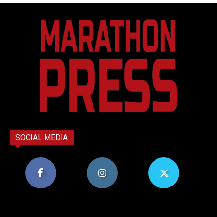
SOCIAL MEDIA
8,956
1,582
119
Υποστηρικτές
Ακόλουθοι
Ακόλουθοι