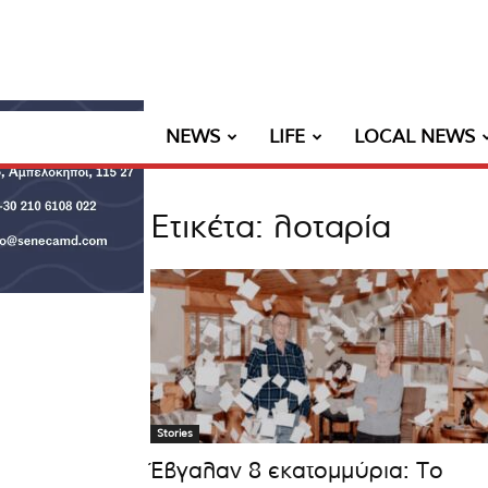
NEWS
LIFE
LOCAL NEWS
Ετικέτα: λοταρία
Stories
Έβγαλαν 8 εκατομμύρια: Το