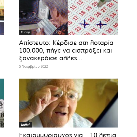
Funny
Απίστευτο: Κέρδισε στη λοταρία
100.000, πήγε να εισπράξει και
ξανακέρδισε άλλες...
5 Νοεμβρίου 2022
Διεθνή
Εκατομμυριούχος για… 10 λεπτά