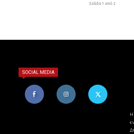
Σελίδα 1 από 2
SOCIAL MEDIA
8,956
1,582
119
H
Υποστηρικτές
Ακόλουθοι
Ακόλουθοι
ε
Δ