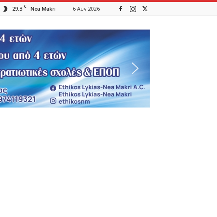
C
29.3
6 Αυγ 2026
Nea Makri