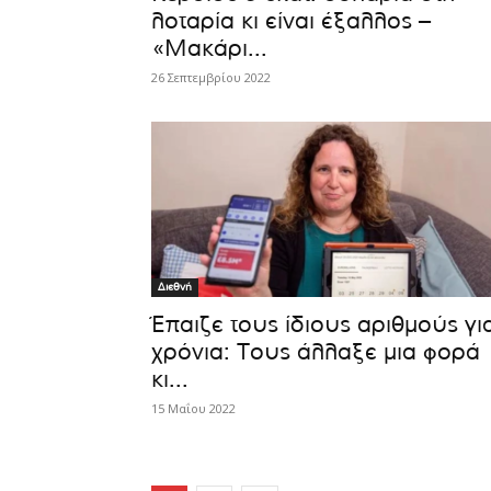
λοταρία κι είναι έξαλλος –
«Μακάρι...
26 Σεπτεμβρίου 2022
Διεθνή
Έπαιζε τους ίδιους αριθμούς γι
χρόνια: Τους άλλαξε μια φορά
κι...
15 Μαΐου 2022