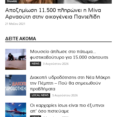
Showbiz
Αποζημίωση 11.500 πληρώνει η Μίνα
Αρναούτη στην οικογένεια Παντελίδη
21 Μαΐου 2021
ΔΕΊΤΕ ΑΚΌΜΑ
Μουσείο άπλωσε στο πάτωμα…
φυστικοβούτυρο για 15.000 σάντουιτς
3 Αυγούστου 2026
NEWS
Διακοπή υδροδότησης στη Νέα Μάκρη
την Πέμπτη – Πού θα σημειωθούν
προβλήματα
5 Αυγούστου 2026
LOCAL NEWS
Οι καρχαρίες ίσως είναι πιο έξυπνοι
απ’ όσο πιστεύαμε