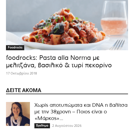
Foodrocks
foodrocks: Pasta alla Norma με
μελιτζάνα, βασιλικό & τυρί πεκορίνο
17 Οκτωβρίου 2018
ΔΕΊΤΕ ΑΚΌΜΑ
Χωρίς αποτυπώματα και DNA η βαλίτσα
με την 38χρονη – Ποιος είναι ο
«Μάρκος»...
2 Αυγούστου 2026
Έγκλημα