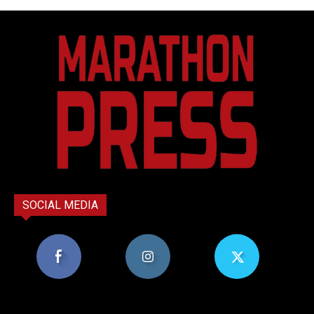
SOCIAL MEDIA
8,956
1,582
119
Υποστηρικτές
Ακόλουθοι
Ακόλουθοι