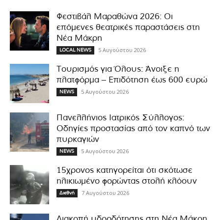
Φεστιβάλ Μαραθώνα 2026: Οι
επόμενες θεατρικές παραστάσεις στη
Νέα Μάκρη
5 Αυγούστου 2026
LOCAL NEWS
Τουρισμός για Όλους: Άνοιξε η
πλατφόρμα – Επιδότηση έως 600 ευρώ
5 Αυγούστου 2026
NEWS
Πανελλήνιος Ιατρικός Σύλλογος:
Οδηγίες προστασίας από τον καπνό των
πυρκαγιών
5 Αυγούστου 2026
NEWS
15χρονος κατηγορείται ότι σκότωσε
ηλικιωμένο φορώντας στολή κλόουν
7 Αυγούστου 2026
Διεθνή
Διακοπή υδροδότησης στη Νέα Μάκρη