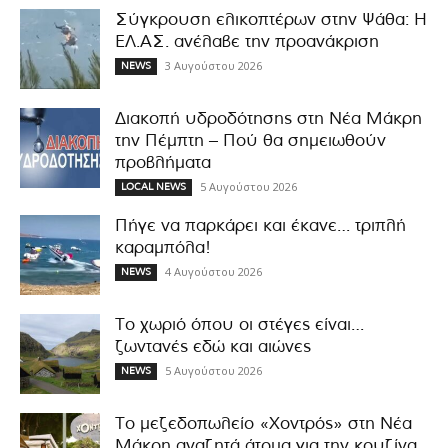
Σύγκρουση ελικοπτέρων στην Ψάθα: Η
ΕΛ.ΑΣ. ανέλαβε την προανάκριση
3 Αυγούστου 2026
NEWS
Διακοπή υδροδότησης στη Νέα Μάκρη
την Πέμπτη – Πού θα σημειωθούν
προβλήματα
5 Αυγούστου 2026
LOCAL NEWS
Πήγε να παρκάρει και έκανε… τριπλή
καραμπόλα!
4 Αυγούστου 2026
NEWS
Το χωριό όπου οι στέγες είναι…
ζωντανές εδώ και αιώνες
5 Αυγούστου 2026
NEWS
Το μεζεδοπωλείο «Χοντρός» στη Νέα
Μάκρη αναζητά άτομα για την κουζίνα