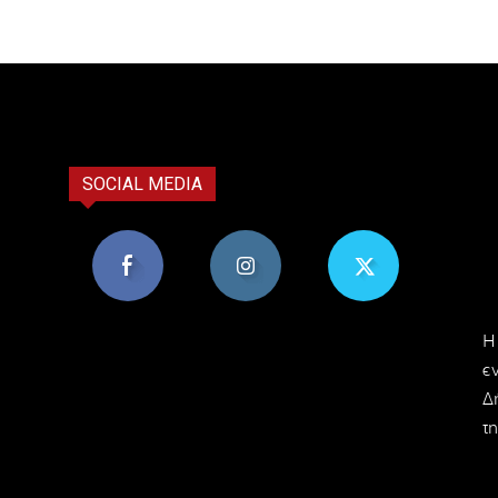
SOCIAL MEDIA
8,956
1,582
119
H
Υποστηρικτές
Ακόλουθοι
Ακόλουθοι
ε
Δ
τη