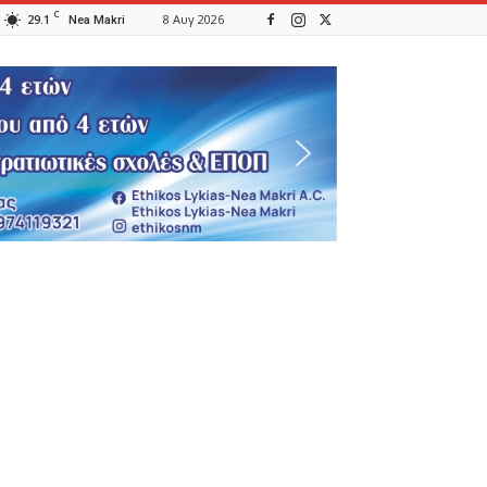
C
29.1
8 Αυγ 2026
Nea Makri