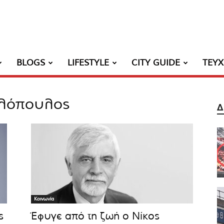
BLOGS
LIFESTYLE
CITY GUIDE
ΤΕΥ
γελόπουλος
Δ
Κοινωνία
ς
Έφυγε από τη ζωή ο Νίκος