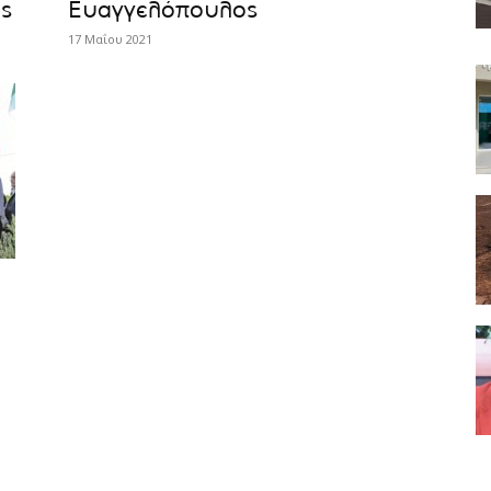
ς
Ευαγγελόπουλος
17 Μαΐου 2021