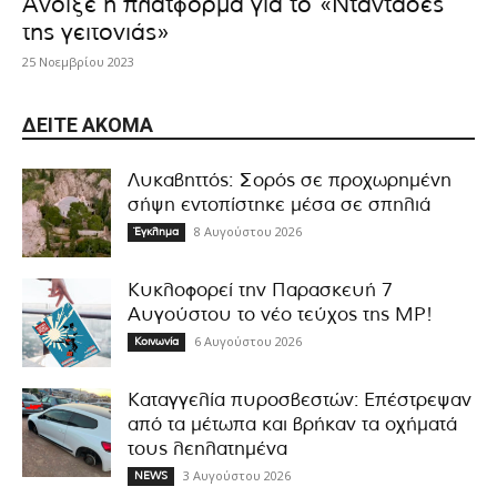
Άνοιξε η πλατφόρμα για το «Νταντάδες
της γειτονιάς»
25 Νοεμβρίου 2023
ΔΕΊΤΕ ΑΚΌΜΑ
Λυκαβηττός: Σορός σε προχωρημένη
σήψη εντοπίστηκε μέσα σε σπηλιά
8 Αυγούστου 2026
Έγκλημα
Κυκλοφορεί την Παρασκευή 7
Αυγούστου το νέο τεύχος της MP!
6 Αυγούστου 2026
Κοινωνία
Καταγγελία πυροσβεστών: Επέστρεψαν
από τα μέτωπα και βρήκαν τα οχήματά
τους λεηλατημένα
3 Αυγούστου 2026
NEWS