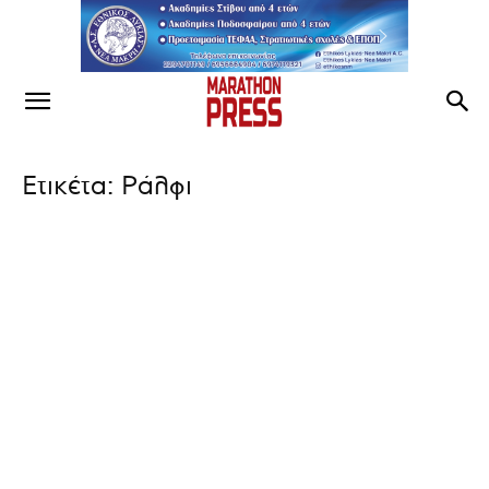
Ετικέτα: Ράλφι