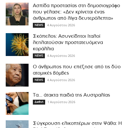
Ασπίδα προστασίας στη δημοσιογράφο
που γέλασε: «Δεν κρίνεται ένας
άνθρωπος από λίγα δευτερόλεπτα»
4 Αυγούστου 2026
NEWS
Σκόπελος: Ασυνείδητοι Ιταλοί
λεηλατούσαν προστατευόμενα
κοράλλια
4 Αυγούστου 2026
NEWS
Ο άνθρωπος που επέζησε από τις δύο
ατομικές βόμβες
4 Αυγούστου 2026
NEWS
Τα… άτακτα παιδιά της Αυστραλίας
1 Αυγούστου 2026
Διεθνή
Σύγκρουση ελικοπτέρων στην Ψάθα: Η