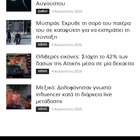
Αυγούστου
5 Αυγούστου 2026
Διεθνή
Μυστράς: Έκρυβε τη σορό του πατέρα
του σε καταψύκτη για να εισπράττει τη
σύνταξη
5 Αυγούστου 2026
NEWS
Θλιβερές εικόνες: Στάχτη το 42% των
δασών της Αττικής μέσα σε μία δεκαετία
4 Αυγούστου 2026
NEWS
Μεξικό: Δολοφόνησαν γνωστό
influencer κατά τη διάρκεια live
μετάδοσης
5 Αυγούστου 2026
NEWS