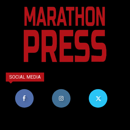
SOCIAL MEDIA
8,956
1,582
119
Υποστηρικτές
Ακόλουθοι
Ακόλουθοι