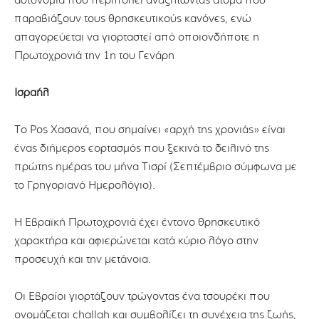
αστυνομία που περιπολεί αναζητώντας άτομα που
παραβιάζουν τους θρησκευτικούς κανόνες, ενώ
απαγορεύεται να γιορταστεί από οποιονδήποτε η
Πρωτοχρονιά την 1η του Γενάρη
Ισραήλ
Το Ρος Χασανά, που σημαίνει «αρχή της χρονιάς» είναι
ένας διήμερος εορτασμός που ξεκινά το δειλινό της
πρώτης ημέρας του μήνα Τισρί (Σεπτέμβριο σύμφωνα με
το Γρηγοριανό Ημερολόγιο).
Η Εβραϊκή Πρωτοχρονιά έχει έντονο θρησκευτικό
χαρακτήρα και αφιερώνεται κατά κύριο λόγο στην
προσευχή και την μετάνοια.
Οι Εβραίοι γιορτάζουν τρώγοντας ένα τσουρέκι που
ονομάζεται challah και συμβολίζει τη συνέχεια της ζωής,