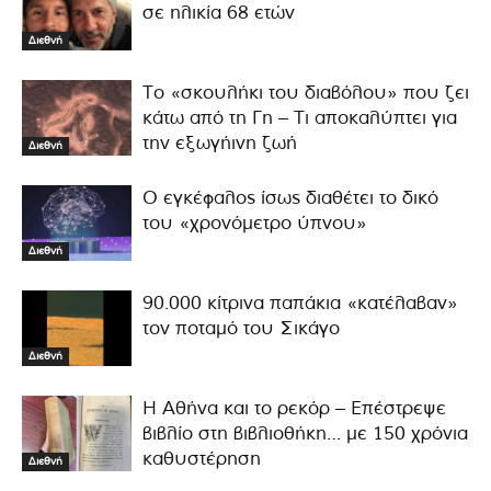
σε ηλικία 68 ετών
Διεθνή
Το «σκουλήκι του διαβόλου» που ζει
κάτω από τη Γη – Τι αποκαλύπτει για
την εξωγήινη ζωή
Διεθνή
Ο εγκέφαλος ίσως διαθέτει το δικό
του «χρονόμετρο ύπνου»
Διεθνή
90.000 κίτρινα παπάκια «κατέλαβαν»
τον ποταμό του Σικάγο
Διεθνή
Η Αθήνα και το ρεκόρ – Επέστρεψε
βιβλίο στη βιβλιοθήκη… με 150 χρόνια
καθυστέρηση
Διεθνή