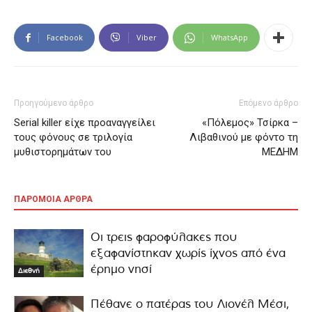
Facebook
Viber
WhatsApp
Προηγούμενο άρθρο
Επόμενο άρθρο
Serial killer είχε προαναγγείλει
«Πόλεμος» Τσίρκα –
τους φόνους σε τριλογία
Λιβαθινού με φόντο τη
μυθιστορημάτων του
ΜΕΔΗΜ
ΠΑΡΟΜΟΙΑ ΑΡΘΡΑ
Οι τρεις φαροφύλακες που
εξαφανίστηκαν χωρίς ίχνος από ένα
έρημο νησί
Διεθνή
Πέθανε ο πατέρας του Λιονέλ Μέσι,