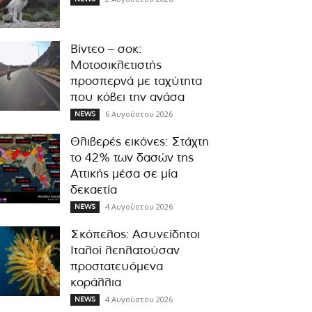
Βίντεο – σοκ:
Μοτοσικλετιστής
προσπερνά με ταχύτητα
που κόβει την ανάσα
6 Αυγούστου 2026
NEWS
Θλιβερές εικόνες: Στάχτη
το 42% των δασών της
Αττικής μέσα σε μία
δεκαετία
4 Αυγούστου 2026
NEWS
Σκόπελος: Ασυνείδητοι
Ιταλοί λεηλατούσαν
προστατευόμενα
κοράλλια
4 Αυγούστου 2026
NEWS