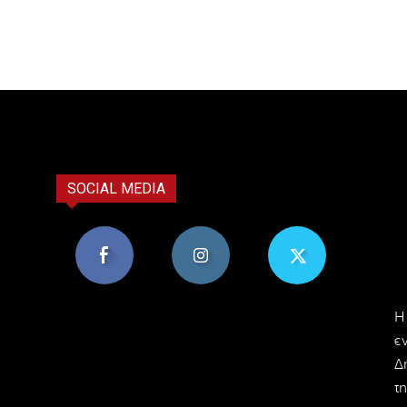
SOCIAL MEDIA
8,956
1,582
119
H
Υποστηρικτές
Ακόλουθοι
Ακόλουθοι
ε
Δ
τη