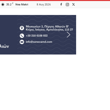
C
35.2
8 Αυγ 2026
Nea Makri