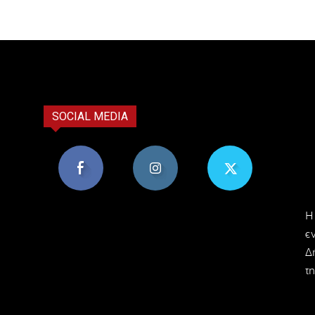
SOCIAL MEDIA
8,956
1,582
119
H
Υποστηρικτές
Ακόλουθοι
Ακόλουθοι
ε
Δ
τη