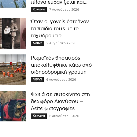
πλάνα εμφανίζεται και...
7 Αυγούστου 2026
Κοινωνία
Όταν οι γονείς έστελναν
τα παιδιά τους με το…
ταχυδρομείο
2 Αυγούστου 2026
Διεθνή
Ρωμαϊκός θησαυρός
αποκαλύφθηκε κάτω από
σιδηροδρομική γραμμή
6 Αυγούστου 2026
NEWS
Φωτιά σε αυτοκίνητο στη
λεωφόρο Διονύσου –
Δείτε φωτογραφίες
6 Αυγούστου 2026
Κοινωνία