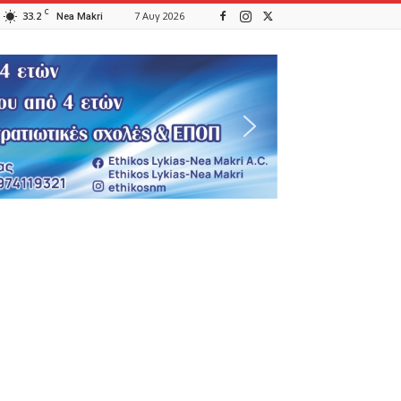
C
33.2
7 Αυγ 2026
Nea Makri