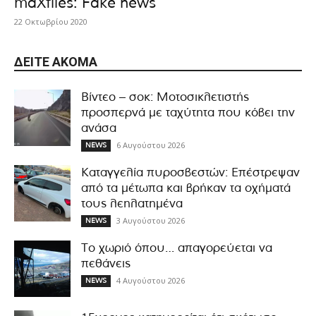
maXfiles: Fake news
22 Οκτωβρίου 2020
ΔΕΊΤΕ ΑΚΌΜΑ
Βίντεο – σοκ: Μοτοσικλετιστής
προσπερνά με ταχύτητα που κόβει την
ανάσα
6 Αυγούστου 2026
NEWS
Καταγγελία πυροσβεστών: Επέστρεψαν
από τα μέτωπα και βρήκαν τα οχήματά
τους λεηλατημένα
3 Αυγούστου 2026
NEWS
Το χωριό όπου… απαγορεύεται να
πεθάνεις
4 Αυγούστου 2026
NEWS