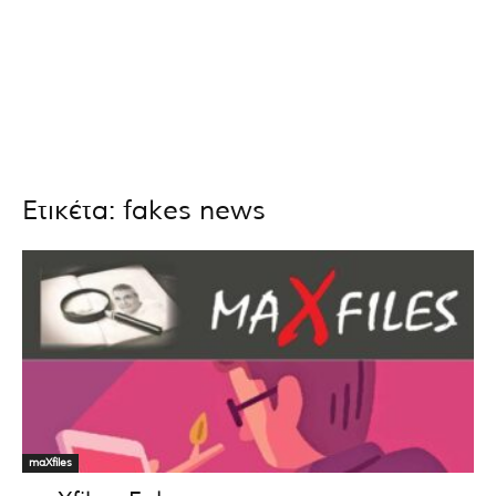
Ετικέτα: fakes news
maXfiles