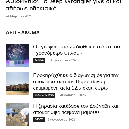
Αυτοκίνητο: Το Jeep Wrangler γίνεται και
πλήρως ηλεκτρικό
24 Μαρτίου 2021
ΔΕΊΤΕ ΑΚΌΜΑ
Ο εγκέφαλος ίσως διαθέτει το δικό του
«χρονόμετρο ύπνου»
8 Αυγούστου 2026
Διεθνή
Προκηρύχθηκε ο διαγωνισμός για την
αποκατάσταση της Πορσελάνα με
εκτιμώμενη αξία 12,5 εκατ. ευρώ
5 Αυγούστου 2026
LOCAL NEWS
Η ξηρασία κατέβασε τον Δούναβη και
αποκάλυψε λείψανα μαμούθ
3 Αυγούστου 2026
NEWS