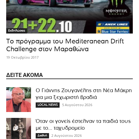
Εκδηλώσεις
Το πρόγραμμα του Mediteranean Drift
Challenge στον Μαραθώνα
19 Οκτωβρίου 2017
ΔΕΊΤΕ ΑΚΌΜΑ
Ο Γιάννης Ζουγανέλης στη Νέα Μάκρη
για μια ξεχωριστή βραδιά
5 Αυγούστου 2026
LOCAL NEWS
Όταν οι γονείς έστελναν τα παιδιά τους
με το… ταχυδρομείο
2 Αυγούστου 2026
Διεθνή