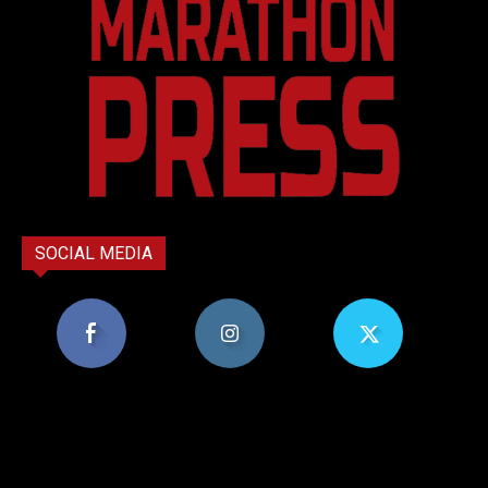
SOCIAL MEDIA
8,956
1,582
119
Υποστηρικτές
Ακόλουθοι
Ακόλουθοι