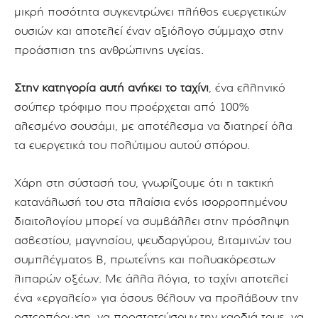
μικρή ποσότητα συγκεντρώνει πλήθος ευεργετικών
ουσιών και αποτελεί έναν αξιόλογο σύμμαχο στην
προάσπιση της ανθρώπινης υγείας.
Στην κατηγορία αυτή ανήκει το ταχίνι
, ένα ελληνικό
σούπερ τρόφιμο που προέρχεται από 100%
αλεσμένο σουσάμι, με αποτέλεσμα να διατηρεί όλα
τα ευεργετικά του πολύτιμου αυτού σπόρου.
Χάρη στη σύστασή του, γνωρίζουμε ότι η τακτική
κατανάλωσή του στα πλαίσια ενός ισορροπημένου
διαιτολογίου μπορεί να συμβάλλει στην πρόσληψη
ασβεστίου, μαγνησίου, ψευδαργύρου, βιταμινών του
συμπλέγματος Β, πρωτεΐνης και πολυακόρεστων
λιπαρών οξέων. Με άλλα λόγια, το ταχίνι αποτελεί
ένα «εργαλείο» για όσους θέλουν να προλάβουν την
οστεοπόρωση, να προστατεύσουν την καρδιά τους, να