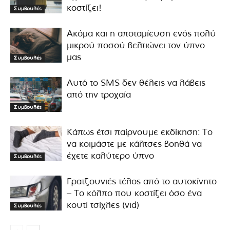
κοστίζει!
Συμβουλές
Ακόμα και η αποταμίευση ενός πολύ
μικρού ποσού βελτιώνει τον ύπνο
μας
Συμβουλές
Αυτό το SMS δεν θέλεις να λάβεις
από την τροχαία
Συμβουλές
Κάπως έτσι παίρνουμε εκδίκηση: Το
να κοιμάστε με κάλτσες βοηθά να
έχετε καλύτερο ύπνο
Συμβουλές
Γρατζουνιές τέλος από το αυτοκίνητο
– Το κόλπο που κοστίζει όσο ένα
κουτί τσίχλες (vid)
Συμβουλές