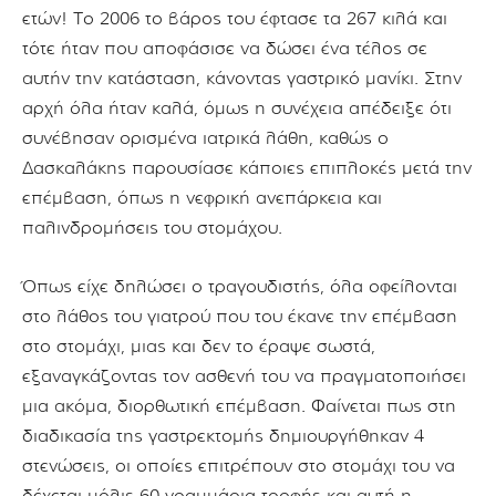
ετών! Το 2006 το βάρος του έφτασε τα 267 κιλά και
τότε ήταν που αποφάσισε να δώσει ένα τέλος σε
αυτήν την κατάσταση, κάνοντας γαστρικό μανίκι. Στην
αρχή όλα ήταν καλά, όμως η συνέχεια απέδειξε ότι
συνέβησαν ορισμένα ιατρικά λάθη, καθώς ο
Δασκαλάκης παρουσίασε κάποιες επιπλοκές μετά την
επέμβαση, όπως η νεφρική ανεπάρκεια και
παλινδρομήσεις του στομάχου.
Όπως είχε δηλώσει ο τραγουδιστής, όλα οφείλονται
στο λάθος του γιατρού που του έκανε την επέμβαση
στο στομάχι, μιας και δεν το έραψε σωστά,
εξαναγκάζοντας τον ασθενή του να πραγματοποιήσει
μια ακόμα, διορθωτική επέμβαση. Φαίνεται πως στη
διαδικασία της γαστρεκτομής δημιουργήθηκαν 4
στενώσεις, οι οποίες επιτρέπουν στο στομάχι του να
δέχεται μόλις 60 γραμμάρια τροφής και αυτή η