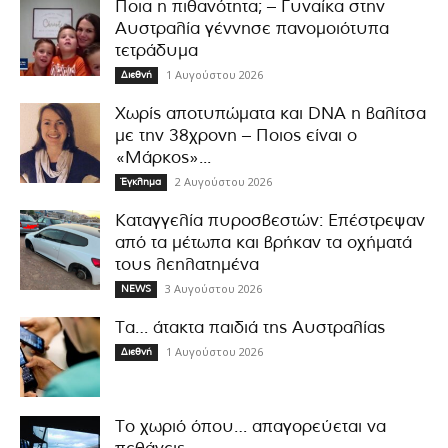
Ποια η πιθανότητα; – Γυναίκα στην
Αυστραλία γέννησε πανομοιότυπα
τετράδυμα
1 Αυγούστου 2026
Διεθνή
Χωρίς αποτυπώματα και DNA η βαλίτσα
με την 38χρονη – Ποιος είναι ο
«Μάρκος»...
2 Αυγούστου 2026
Έγκλημα
Καταγγελία πυροσβεστών: Επέστρεψαν
από τα μέτωπα και βρήκαν τα οχήματά
τους λεηλατημένα
3 Αυγούστου 2026
NEWS
Τα… άτακτα παιδιά της Αυστραλίας
1 Αυγούστου 2026
Διεθνή
Το χωριό όπου… απαγορεύεται να