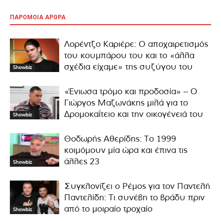
ΠΑΡΟΜΟΙΑ ΑΡΘΡΑ
Λορέντζο Καριέρε: Ο αποχαιρετισμός
του κουμπάρου του και το «άλλα
σχέδια είχαμε» της συζύγου του
Showbiz
«Ένιωσα τρόμο και προδοσία» – Ο
Γιώργος Μαζωνάκης μιλά για το
Δρομοκαΐτειο και την οικογένειά του
Showbiz
Θοδωρής Αθερίδης: Το 1999
κοιμόμουν μία ώρα και έπινα τις
άλλες 23
Showbiz
Συγκλονίζει ο Ρέμος για τον Παντελή
Παντελίδη: Τι συνέβη το βράδυ πριν
από το μοιραίο τροχαίο
Showbiz