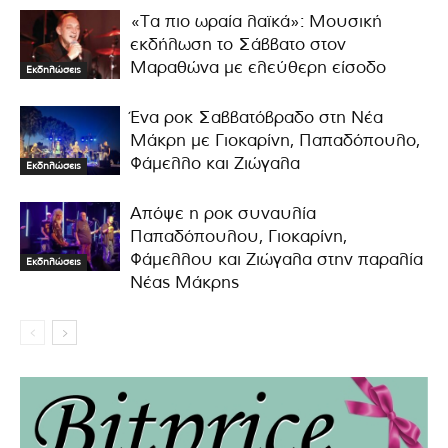
«Τα πιο ωραία λαϊκά»: Μουσική
εκδήλωση το Σάββατο στον
Μαραθώνα με ελεύθερη είσοδο
Εκδηλώσεις
Ένα ροκ Σαββατόβραδο στη Νέα
Μάκρη με Γιοκαρίνη, Παπαδόπουλο,
Φάμελλο και Ζιώγαλα
Εκδηλώσεις
Απόψε η ροκ συναυλία
Παπαδόπουλου, Γιοκαρίνη,
Φάμελλου και Ζιώγαλα στην παραλία
Εκδηλώσεις
Νέας Μάκρης