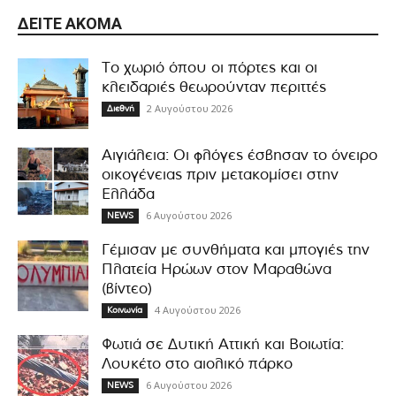
ΔΕΊΤΕ ΑΚΌΜΑ
Το χωριό όπου οι πόρτες και οι
κλειδαριές θεωρούνταν περιττές
2 Αυγούστου 2026
Διεθνή
Αιγιάλεια: Οι φλόγες έσβησαν το όνειρο
οικογένειας πριν μετακομίσει στην
Ελλάδα
6 Αυγούστου 2026
NEWS
Γέμισαν με συνθήματα και μπογιές την
Πλατεία Ηρώων στον Μαραθώνα
(βίντεο)
4 Αυγούστου 2026
Κοινωνία
Φωτιά σε Δυτική Αττική και Βοιωτία:
Λουκέτο στο αιολικό πάρκο
6 Αυγούστου 2026
NEWS