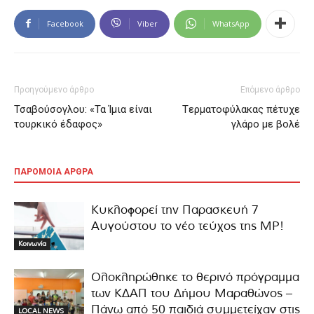
Facebook
Viber
WhatsApp
Προηγούμενο άρθρο
Επόμενο άρθρο
Τσαβούσογλου: «Τα Ίμια είναι
Tερματοφύλακας πέτυχε
τουρκικό έδαφος»
γλάρο με βολέ
ΠΑΡΟΜΟΙΑ ΑΡΘΡΑ
Κυκλοφορεί την Παρασκευή 7
Αυγούστου το νέο τεύχος της MP!
Κοινωνία
Ολοκληρώθηκε το θερινό πρόγραμμα
των ΚΔΑΠ του Δήμου Μαραθώνος –
Πάνω από 50 παιδιά συμμετείχαν στις
LOCAL NEWS