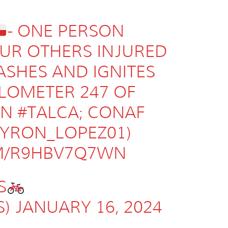
- ONE PERSON
OUR OTHERS INJURED
ASHES AND IGNITES
ILOMETER 247 OF
IN
#TALCA
; CONAF
YRON_LOPEZ01
)
OM/R9HBV7Q7WN
S
S)
JANUARY 16, 2024