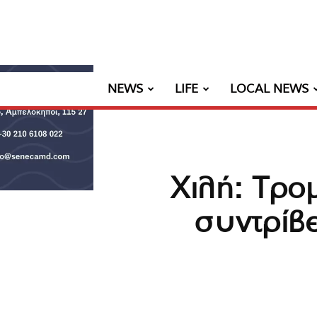
NEWS
LIFE
LOCAL NEWS
Χιλή: Τρο
συντρίβε