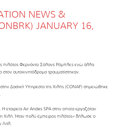
ATION NEWS &
IONBRK)
JANUARY 16,
ος πιλότος Φερνάντο Σόλανς Ρόμπλες ενώ άλλα
ο στον αυτοκινητόδρομο τραυματίστηκαν.
 στην Δασική Υπηρεσία της Χιλής (CONAF) σημειώθηκε
.
 Η εταιρεία Air Andes SPA στην οποία εργαζόταν
τη Χιλή. Ήταν πολύ έμπειρος πιλότος» δήλωσε ο
 Λιτλ.