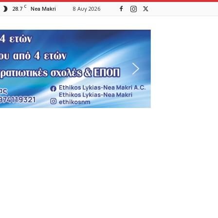
C
28.7
8 Αυγ 2026
Nea Makri