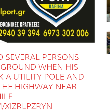
ND SEVERAL PERSONS
E GROUND WHEN HIS
 A UTILITY POLE AND
THE HIGHWAY NEAR
ILE.
M/XIZRLPZRYN