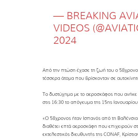
— BREAKING AVI
VIDEOS (@AVIAT
2024
Από την πτώση έχασε τη ζωή του ο 58χρον
τέσσερα άτομα που βρίσκονταν σε αυτοκίνητ
Το δυστύχημα με το αεροσκάφος που ανήκε
στις 16:30 το απόγευμα της 15ης Ιανουαρίου
«Ο 58χρονος ήταν Ισπανός από τη Βαλένσια.
διαθέτει επτά αεροσκάφη που επιχειρούν σ
εκτελεστικός διευθυντής της CONAF, Κρίστιαν