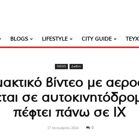
BLOGS
LIFESTYLE
CITY GUIDE
ΤΕΥ
NEWS
Διεθνή
μακτικό βίντεο με αερ
ται σε αυτοκινητόδρο
πέφτει πάνω σε ΙΧ
0
17 Ιανουαρίου 2024