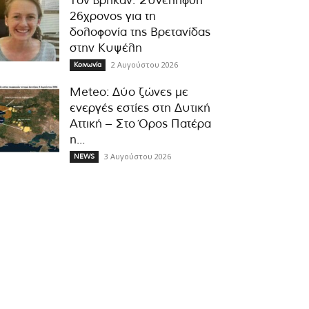
Τον βρήκαν: Συνελήφθη
26χρονος για τη
δολοφονία της Βρετανίδας
στην Κυψέλη
2 Αυγούστου 2026
Κοινωνία
Meteo: Δύο ζώνες με
ενεργές εστίες στη Δυτική
Αττική – Στο Όρος Πατέρα
η...
3 Αυγούστου 2026
NEWS