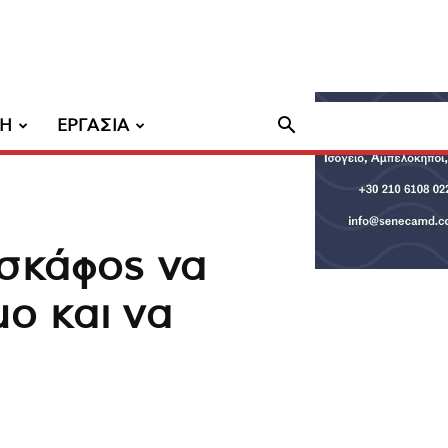
ΧΗ
ΕΡΓΑΣΙΑ
οσκάφος να
μο και να