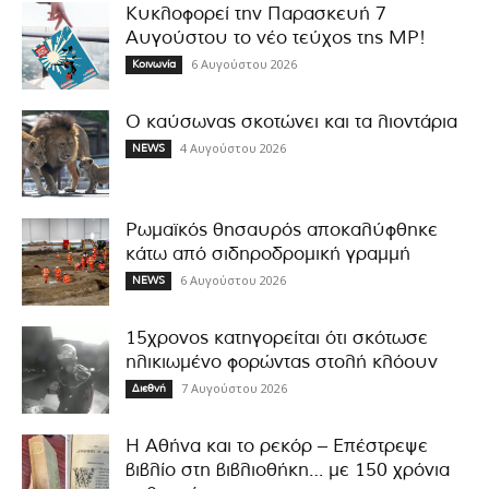
Κυκλοφορεί την Παρασκευή 7
Αυγούστου το νέο τεύχος της MP!
6 Αυγούστου 2026
Κοινωνία
Ο καύσωνας σκοτώνει και τα λιοντάρια
4 Αυγούστου 2026
NEWS
Ρωμαϊκός θησαυρός αποκαλύφθηκε
κάτω από σιδηροδρομική γραμμή
6 Αυγούστου 2026
NEWS
15χρονος κατηγορείται ότι σκότωσε
ηλικιωμένο φορώντας στολή κλόουν
7 Αυγούστου 2026
Διεθνή
Η Αθήνα και το ρεκόρ – Επέστρεψε
βιβλίο στη βιβλιοθήκη… με 150 χρόνια