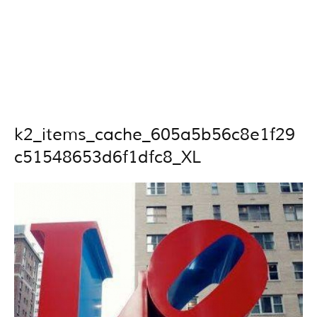
k2_items_cache_605a5b56c8e1f29
c51548653d6f1dfc8_XL