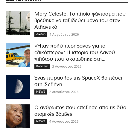
Mary Celeste: Το πλοίο-φάντασμα που
βρέθηκε να ταξιδεύει μόνο του στον
Ατλαντικό
1 Αυγούστου 2026
Διεθνή
«Ήταν πολύ περήφανος για το
ελικόπτερο»: Η ιστορία του Δανού
πιλότου που σκοτώθηκε στη...
3 Αυγούστου 2026
Κοινωνία
Ένας πύραυλος της SpaceX θα πέσει
στη Σελήνη
2 Αυγούστου 2026
NEWS
Ο άνθρωπος που επέζησε από τις δύο
ατομικές βόμβες
4 Αυγούστου 2026
NEWS