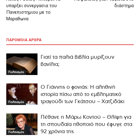
υπαρξει συνεργασια του
διάστημα
Πανεπιστημιου με το
Μαραθωνα
ΠΑΡΟΜΟΙΑ ΑΡΘΡΑ
Γιατί τα παλιά βιβλία μυρίζουν
βανίλια;
Πολιτισμός
Ο Γιάννης ο φονιάς: Η αληθινή
ιστορία πίσω από το εμβληματικό
τραγούδι των Γκάτσου – Χατζιδάκι
Πολιτισμός
Πέθανε η Μάρω Κοντού – Θλίψη για
τη σπουδαία ηθοποιό που έφυγε στα
92 χρόνια της
Πολιτισμός