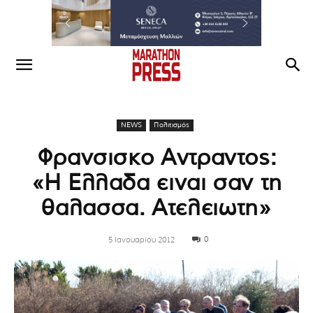
NEWS
Πολιτισμός
Φρανσισκο Αντραντος:
«Η Ελλαδα ειναι σαν τη
θαλασσα. Ατελειωτη»
0
5 Ιανουαρίου 2012