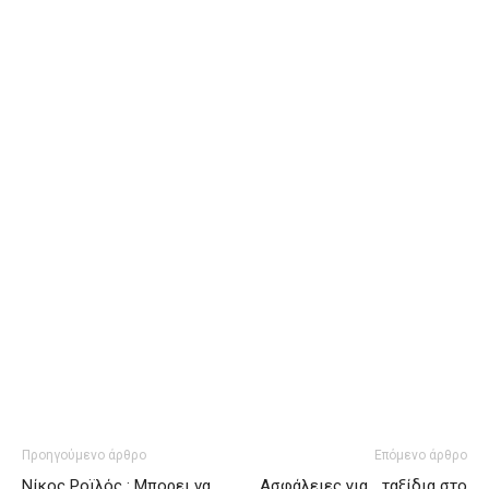
Προηγούμενο άρθρο
Επόμενο άρθρο
Νίκος Ροϊλός : Μπορει να
Ασφάλειες για… ταξίδια στο