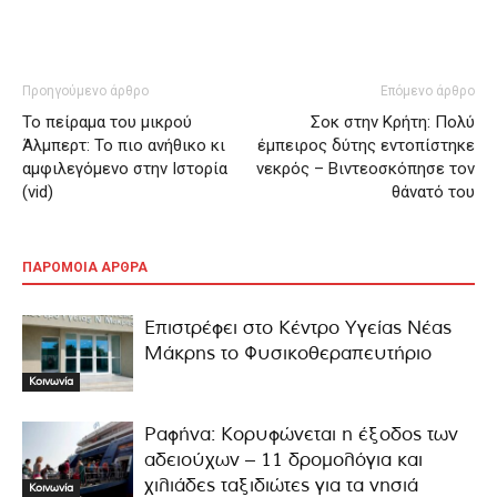
Προηγούμενο άρθρο
Επόμενο άρθρο
Το πείραμα του μικρού
Σοκ στην Κρήτη: Πολύ
Άλμπερτ: Το πιο ανήθικο κι
έμπειρος δύτης εντοπίστηκε
αμφιλεγόμενο στην Ιστορία
νεκρός – Βιντεοσκόπησε τον
(vid)
θάνατό του
ΠΑΡΟΜΟΙΑ ΑΡΘΡΑ
Επιστρέφει στο Κέντρο Υγείας Νέας
Μάκρης το Φυσικοθεραπευτήριο
Κοινωνία
Ραφήνα: Κορυφώνεται η έξοδος των
αδειούχων – 11 δρομολόγια και
χιλιάδες ταξιδιώτες για τα νησιά
Κοινωνία