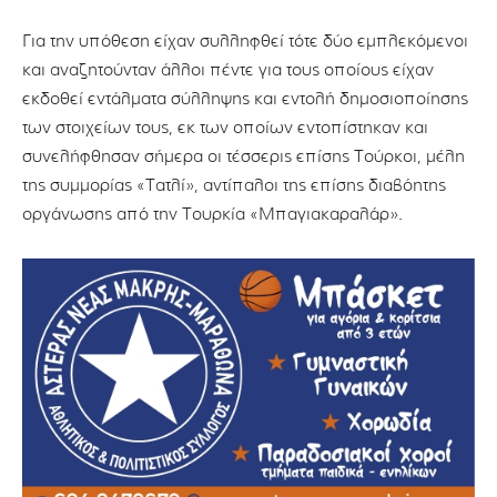
Για την υπόθεση είχαν συλληφθεί τότε δύο εμπλεκόμενοι
και αναζητούνταν άλλοι πέντε για τους οποίους είχαν
εκδοθεί εντάλματα σύλληψης και εντολή δημοσιοποίησης
των στοιχείων τους, εκ των οποίων εντοπίστηκαν και
συνελήφθησαν σήμερα οι τέσσερις επίσης Τούρκοι, μέλη
της συμμορίας «Τατλί», αντίπαλοι της επίσης διαβόητης
οργάνωσης από την Τουρκία «Μπαγιακαραλάρ».