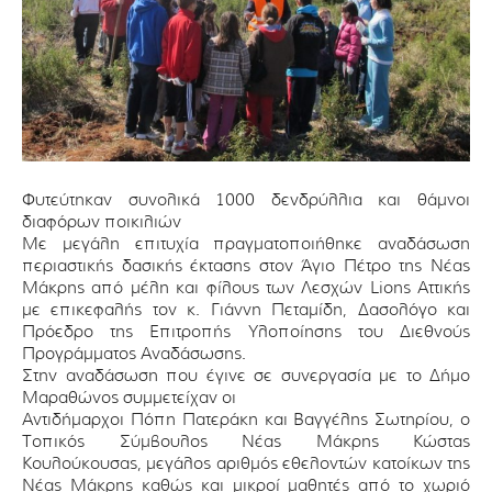
Φυτεύτηκαν συνολικά 1000 δενδρύλλια και θάμνοι
διαφόρων ποικιλιών
Με μεγάλη επιτυχία πραγματοποιήθηκε αναδάσωση
περιαστικής δασικής έκτασης στον Άγιο Πέτρο της Νέας
Μάκρης από μέλη και φίλους των Λεσχών Lions Αττικής
με επικεφαλής τον κ. Γιάννη Πεταμίδη, Δασολόγο και
Πρόεδρο της Επιτροπής Υλοποίησης του Διεθνούς
Προγράμματος Αναδάσωσης.
Στην αναδάσωση που έγινε σε συνεργασία με το Δήμο
Μαραθώνος συμμετείχαν οι
Αντιδήμαρχοι Πόπη Πατεράκη και Βαγγέλης Σωτηρίου, ο
Τοπικός Σύμβουλος Νέας Μάκρης Κώστας
Κουλούκουσας, μεγάλος αριθμός εθελοντών κατοίκων της
Νέας Μάκρης καθώς και μικροί μαθητές από το χωριό