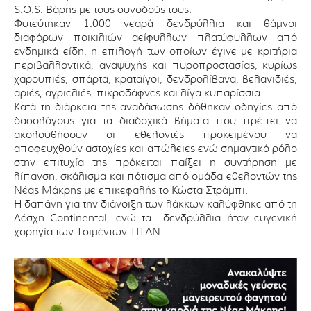
S.O.S. Βάρης με τους συνοδούς τους.
Φυτεύτηκαν 1.000 νεαρά δενδρύλλια και θάμνοι
διαφόρων ποικιλιών αείφυλλων πλατύφυλλων από
ενδημικά είδη, η επιλογή των οποίων έγινε με κριτήρια
περιβαλλοντικά, αναψυχής και πυροπροστασίας, κυρίως
χαρουπιές, σπάρτα, κραταίγοι, δενδρολίβανα, βελανιδιές,
αριές, αγριελιές, πικροδάφνες και λίγα κυπαρίσσια.
Κατά τη διάρκεια της αναδάσωσης δόθηκαν οδηγίες από
δασολόγους για τα διαδοχικά βήματα που πρέπει να
ακολουθήσουν οι εθελοντές προκειμένου να
αποφευχθούν αστοχίες και απώλειες ενώ σημαντικό ρόλο
στην επιτυχία της πρόκειται παίξει η συντήρηση με
λίπανση, σκάλισμα και πότισμα από ομάδα εθελοντών της
Νέας Μάκρης με επικεφαλής το Κώστα Στράμπι.
Η δαπάνη για την διάνοιξη των λάκκων καλύφθηκε από τη
Λέσχη Continental, ενώ τα δενδρύλλια ήταν ευγενική
χορηγία των Τσιμέντων ΤΙΤΑΝ.