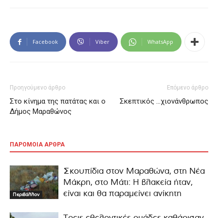
Facebook
Viber
WhatsApp
Προηγούμενο άρθρο
Επόμενο άρθρο
Στο κίνημα της πατάτας και ο
Σκεπτικός …χιονάνθρωπος
Δήμος Μαραθώνος
ΠΑΡΟΜΟΙΑ ΑΡΘΡΑ
Σκουπίδια στον Μαραθώνα, στη Νέα
Μάκρη, στο Μάτι: Η βλακεία ήταν,
είναι και θα παραμείνει ανίκητη
Περιβάλλον
Τρεις εθελοντικές ομάδες καθάρισαν