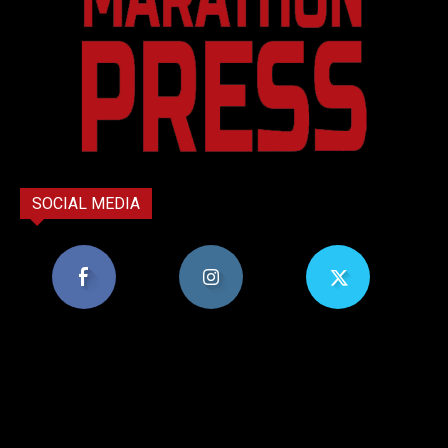
SOCIAL MEDIA
8,956
1,582
119
Υποστηρικτές
Ακόλουθοι
Ακόλουθοι