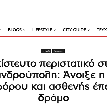
BLOGS
LIFESTYLE
CITY GUIDE
ΤΕΥ
NEWS
Κοινωνία
ίστευτο περιστατικό σ
νδρούπολη: Άνοιξε η
όρου και ασθενής έπ
δρόμο