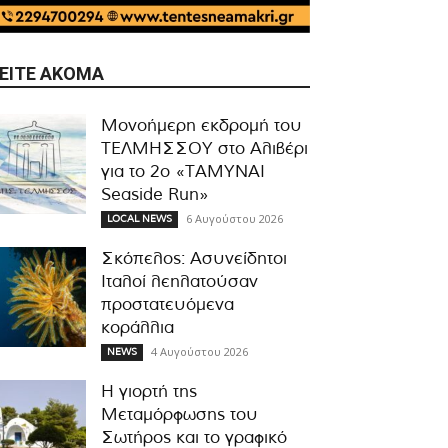
ΕΊΤΕ ΑΚΌΜΑ
Μονοήμερη εκδρομή του
ΤΕΛΜΗΣΣΟΥ στο Αλιβέρι
για το 2ο «ΤΑΜΥΝΑΙ
Seaside Run»
6 Αυγούστου 2026
LOCAL NEWS
Σκόπελος: Ασυνείδητοι
Ιταλοί λεηλατούσαν
προστατευόμενα
κοράλλια
4 Αυγούστου 2026
NEWS
Η γιορτή της
Μεταμόρφωσης του
Σωτήρος και το γραφικό