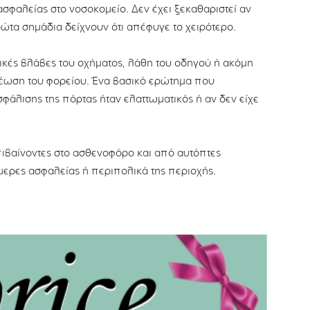
ασφαλείας στο νοσοκομείο. Δεν έχει ξεκαθαριστεί αν
ρώτα σημάδια δείχνουν ότι απέφυγε το χειρότερο.
ικές βλάβες του οχήματος, λάθη του οδηγού ή ακόμη
ρέωση του φορείου. Ένα βασικό ερώτημα που
σφάλισης της πόρτας ήταν ελαττωματικός ή αν δεν είχε
πιβαίνοντες στο ασθενοφόρο και από αυτόπτες
μερες ασφαλείας ή περιπολικά της περιοχής.