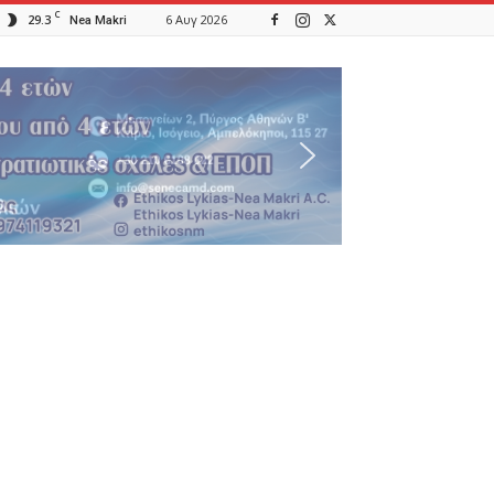
C
29.3
6 Αυγ 2026
Nea Makri