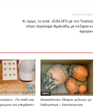
Επόμενο άρθρο
Κι όμως, το είπε: «Είδα UFO με τον Τσαλίκη
όπως πηγαίναμε Αμαλιάδα, με κόζαραν κι
έφυγαν»
NEWS
«γιατροί»: «Το παιδί σας
Θεσσαλονίκη: Έβαψαν χελώνες με
 χρήματα για επέμβαση»
λαδομπογιά – Κατεπείγουσα