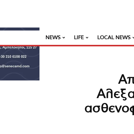
NEWS
LIFE
LOCAL NEWS
Απ
Αλεξα
ασθενοφ