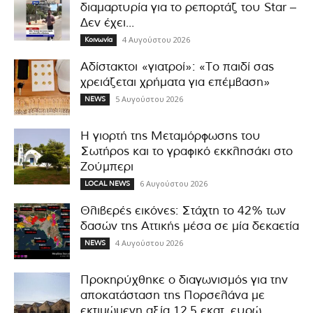
διαμαρτυρία για το ρεπορτάζ του Star –
Δεν έχει...
4 Αυγούστου 2026
Κοινωνία
Αδίστακτοι «γιατροί»: «Το παιδί σας
χρειάζεται χρήματα για επέμβαση»
5 Αυγούστου 2026
NEWS
Η γιορτή της Μεταμόρφωσης του
Σωτήρος και το γραφικό εκκλησάκι στο
Ζούμπερι
6 Αυγούστου 2026
LOCAL NEWS
Θλιβερές εικόνες: Στάχτη το 42% των
δασών της Αττικής μέσα σε μία δεκαετία
4 Αυγούστου 2026
NEWS
Προκηρύχθηκε ο διαγωνισμός για την
αποκατάσταση της Πορσελάνα με
εκτιμώμενη αξία 12,5 εκατ. ευρώ