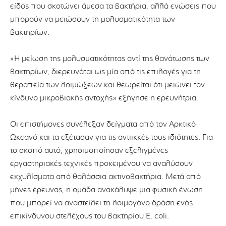
είδος που σκοτώνει άμεσα τα βακτήρια, αλλά ενώσεις που
μπορούν να μειώσουν τη μολυσματικότητα των
βακτηρίων.
«Η μείωση της μολυσματικότητας αντί της θανάτωσης των
βακτηρίων, διερευνάται ως μία από τις επιλογές για τη
θεραπεία των λοιμώξεων και θεωρείται ότι μειώνει τον
κίνδυνο μικροβιακής αντοχής» εξήγησε η ερευνήτρια.
Οι επιστήμονες συνέλεξαν δείγματα από τον Αρκτικό
Ωκεανό και τα εξέτασαν για τις αντιικκές τους ιδιότητες. Για
το σκοπό αυτό, χρησιμοποίησαν εξελιγμένες
εργαστηριακές τεχνικές προκειμένου να αναλύσουν
εκχυλίσματα από θαλάσσια ακτινοβακτήρια. Μετά από
μήνες έρευνας, η ομάδα ανακάλυψε μια φυσική ένωση
που μπορεί να αναστείλει τη λοιμογόνο δράση ενός
επικίνδυνου στελέχους του βακτηρίου E. coli.