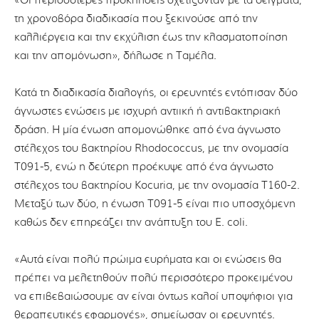
«Οι περισσότερες προκλήσεις σχετίζονταν με τα δείγματα,
τη χρονοβόρα διαδικασία που ξεκινούσε από την
καλλιέργεια και την εκχύλιση έως την κλασματοποίηση
και την απομόνωση», δήλωσε η Ταμέλα.
Κατά τη διαδικασία διαλογής, οι ερευνητές εντόπισαν δύο
άγνωστες ενώσεις με ισχυρή αντιική ή αντιβακτηριακή
δράση. Η μία ένωση απομονώθηκε από ένα άγνωστο
στέλεχος του βακτηρίου Rhodococcus, με την ονομασία
T091-5, ενώ η δεύτερη προέκυψε από ένα άγνωστο
στέλεχος του βακτηρίου Kocuria, με την ονομασία T160-2.
Μεταξύ των δύο, η ένωση T091-5 είναι πιο υποσχόμενη
καθώς δεν επηρεάζει την ανάπτυξη του E. coli.
«Αυτά είναι πολύ πρώιμα ευρήματα και οι ενώσεις θα
πρέπει να μελετηθούν πολύ περισσότερο προκειμένου
να επιβεβαιώσουμε αν είναι όντως καλοί υποψήφιοι για
θεραπευτικές εφαρμογές», σημείωσαν οι ερευνητές.