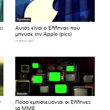
Τεχνολογία
ει
Αυτός είναι ο Έλληνας που
μήνυσε την Apple (pics)
13 Μαΐου 2021
Κοινωνία
ν
Πόσο εμπιστεύονται oι Έλληνες
τα ΜΜΕ