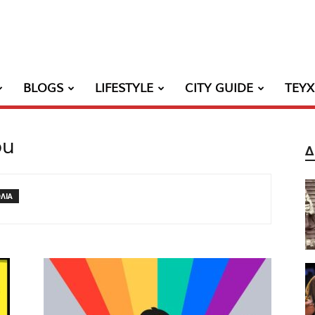
BLOGS
LIFESTYLE
CITY GUIDE
ΤΕΥ
ou
Δ
ΛΙΑ