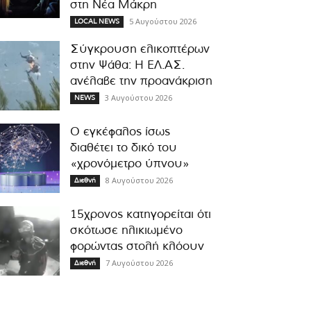
στη Νέα Μάκρη
5 Αυγούστου 2026
LOCAL NEWS
Σύγκρουση ελικοπτέρων
στην Ψάθα: Η ΕΛ.ΑΣ.
ανέλαβε την προανάκριση
3 Αυγούστου 2026
NEWS
Ο εγκέφαλος ίσως
διαθέτει το δικό του
«χρονόμετρο ύπνου»
8 Αυγούστου 2026
Διεθνή
15χρονος κατηγορείται ότι
σκότωσε ηλικιωμένο
φορώντας στολή κλόουν
7 Αυγούστου 2026
Διεθνή