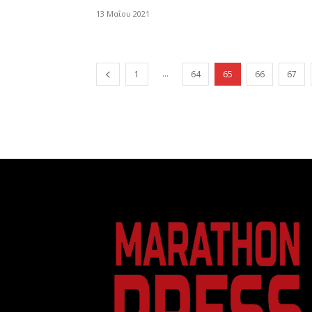
13 Μαΐου 2021
...
1
64
65
66
67