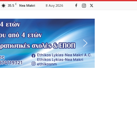
C
35.5
8 Αυγ 2026
Nea Makri