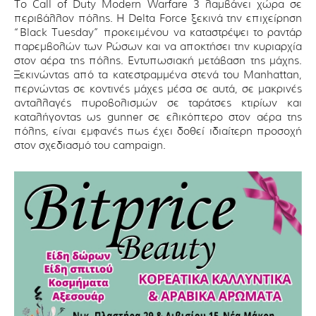
Το Call of Duty Modern Warfare 3 λαμβάνει χώρα σε
περιβάλλον πόλης. Η Delta Force ξεκινά την επιχείρηση
“Black Tuesday” προκειμένου να καταστρέψει το ραντάρ
παρεμβολών των Ρώσων και να αποκτήσει την κυριαρχία
στον αέρα της πόλης. Eντυπωσιακή μετάβαση της μάχης.
Ξεκινώντας από τα κατεστραμμένα στενά του Manhattan,
περνώντας σε κοντινές μάχες μέσα σε αυτά, σε μακρινές
ανταλλαγές πυροβολισμών σε ταράτσες κτιρίων και
καταλήγοντας ως gunner σε ελικόπτερο στον αέρα της
πόλης, είναι εμφανές πως έχει δοθεί ιδιαίτερη προσοχή
στον σχεδιασμό του campaign.