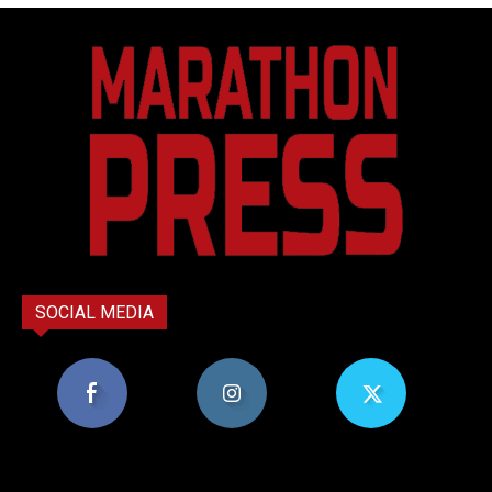
SOCIAL MEDIA
8,956
1,582
119
Υποστηρικτές
Ακόλουθοι
Ακόλουθοι