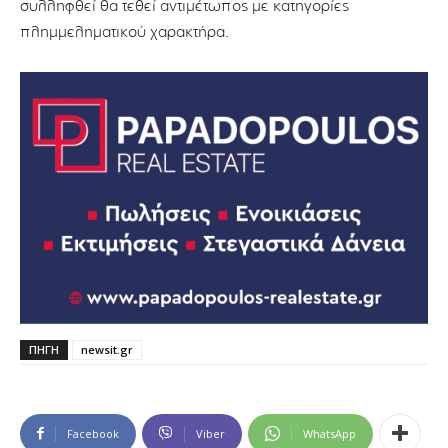
συλληφθεί θα τεθεί αντιμέτωπος με κατηγορίες
πλημμεληματικού χαρακτήρα.
ΠΗΓΗ
newsit.gr
Facebook
Viber
WhatsApp