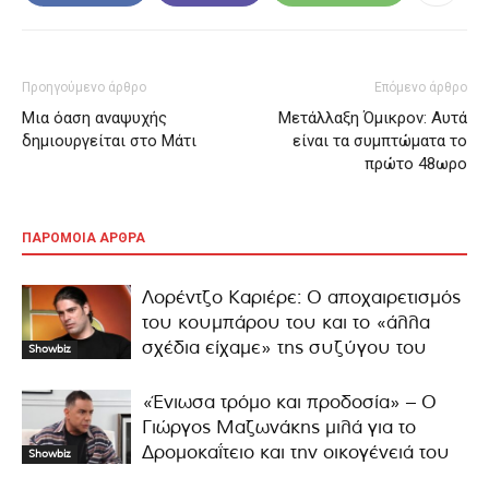
Προηγούμενο άρθρο
Επόμενο άρθρο
Μια όαση αναψυχής
Μετάλλαξη Όμικρον: Αυτά
δημιουργείται στο Μάτι
είναι τα συμπτώματα το
πρώτο 48ωρο
ΠΑΡΟΜΟΙΑ ΑΡΘΡΑ
Λορέντζο Καριέρε: Ο αποχαιρετισμός
του κουμπάρου του και το «άλλα
σχέδια είχαμε» της συζύγου του
Showbiz
«Ένιωσα τρόμο και προδοσία» – Ο
Γιώργος Μαζωνάκης μιλά για το
Δρομοκαΐτειο και την οικογένειά του
Showbiz