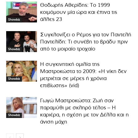
Θοδωρής Αθερίδης: Το 1999
κοιμόμουν μία ώρα και έπινα τις
άλλες 23
Showbiz
Συγκλονίζει ο Ρέμος για τον Παντελή
Παντελίδη: Τι συνέβη το βράδυ πριν
από το μοιραίο τροχαίο
Showbiz
Η συγκινητική ομιλία της
Μαστροκώστα το 2009: «Η νίκη δεν
μετριέται σε μέρες ή χρόνια
Showbiz
επιβίωσης» (vid)
Γωγώ Μαστροκώστα: Ζωή σαν
παραμύθι με σκληρό τέλος – Η
καριέρα, η σχέση με τον Δέλλα και η
Showbiz
άνιση μάχη