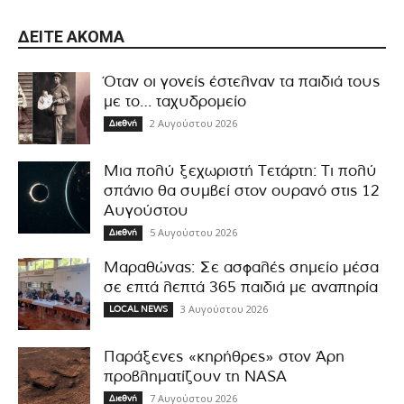
ΔΕΊΤΕ ΑΚΌΜΑ
Όταν οι γονείς έστελναν τα παιδιά τους
με το… ταχυδρομείο
2 Αυγούστου 2026
Διεθνή
Μια πολύ ξεχωριστή Τετάρτη: Τι πολύ
σπάνιο θα συμβεί στον ουρανό στις 12
Αυγούστου
5 Αυγούστου 2026
Διεθνή
Μαραθώνας: Σε ασφαλές σημείο μέσα
σε επτά λεπτά 365 παιδιά με αναπηρία
3 Αυγούστου 2026
LOCAL NEWS
Παράξενες «κηρήθρες» στον Άρη
προβληματίζουν τη NASA
7 Αυγούστου 2026
Διεθνή