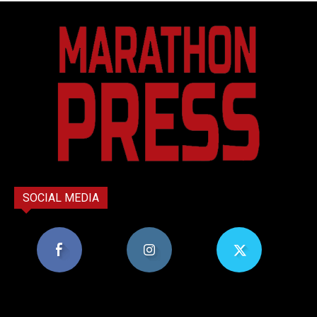
SOCIAL MEDIA
8,956
1,582
119
Υποστηρικτές
Ακόλουθοι
Ακόλουθοι