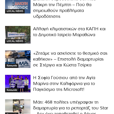
Μάκρη την Πέμπτη – Πού θα
σημειωθούν προβλήματα
LOCAL NEWS
υδροδότησης
Αλλαγή κλιματιστικών στα ΚΑΠΗ και
το Δημοτικό Ιατρείο Μαραθώνα
LOCAL NEWS
«Ζητάμε να ασκήσετε το θεσμικό σας
καθήκον» – Επιστολή διαμαρτυρίας
σε Στέργιο και Κώστα Τσίρκα
Κοινωνία
Η Σοφία Γούσιου από την Αγία
Μαρίνα στην Καλιφόρνια για το
Παγκόσμιο της Microsoft!
Κοινωνία
Μάτι: 468 πολίτες υπέγραψαν τη
διαμαρτυρία για το ρεπορτάζ του Star
– Δεν έχει τοποθετηθεί ο Δήμος