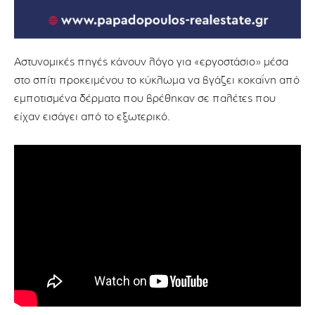
Αστυνομικές πηγές κάνουν λόγο για «εργοστάσιο» μέσα
στο σπίτι προκειμένου το κύκλωμα να βγάζει κοκαΐνη από
εμποτισμένα δέρματα που βρέθηκαν σε παλέτες που
είχαν εισάγει από το εξωτερικό.