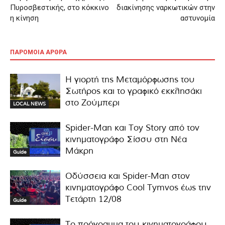
Πυροσβεστικής, στο κόκκινο
διακίνησης ναρκωτικών στην
η κίνηση
αστυνομία
ΠΑΡΟΜΟΙΑ ΑΡΘΡΑ
Η γιορτή της Μεταμόρφωσης του
Σωτήρος και το γραφικό εκκλησάκι
στο Ζούμπερι
LOCAL NEWS
Spider-Man και Toy Story από τον
κινηματογράφο Σίσσυ στη Νέα
Μάκρη
Guide
Οδύσσεια και Spider-Man στον
κινηματογράφο Cool Tymvos έως την
Τετάρτη 12/08
Guide
Το πρόγραμμα του κινηματογράφου