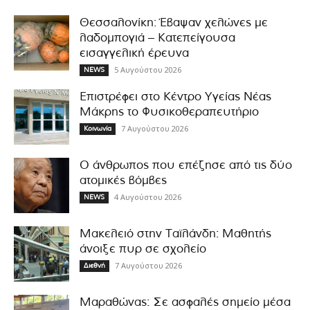
Θεσσαλονίκη: Έβαψαν χελώνες με
λαδομπογιά – Κατεπείγουσα
εισαγγελική έρευνα
5 Αυγούστου 2026
NEWS
Επιστρέφει στο Κέντρο Υγείας Νέας
Μάκρης το Φυσικοθεραπευτήριο
7 Αυγούστου 2026
Κοινωνία
Ο άνθρωπος που επέζησε από τις δύο
ατομικές βόμβες
4 Αυγούστου 2026
NEWS
Μακελειό στην Ταϊλάνδη: Μαθητής
άνοιξε πυρ σε σχολείο
7 Αυγούστου 2026
Διεθνή
Μαραθώνας: Σε ασφαλές σημείο μέσα