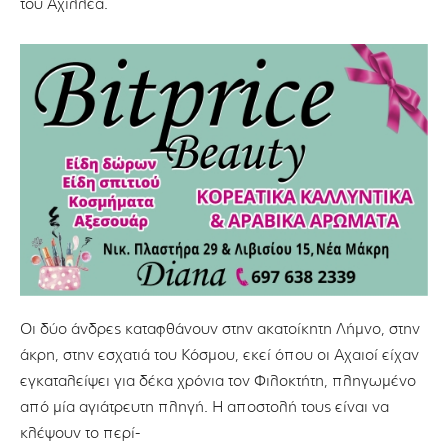
του Αχιλλέα.
Οι δύο άνδρες καταφθάνουν στην ακατοίκητη Λήµνο, στην
άκρη, στην εσχατιά του Κόσµου, εκεί όπου οι Αχαιοί είχαν
εγκαταλείψει για δέκα χρόνια τον Φιλοκτήτη, πληγωµένο
από µία αγιάτρευτη πληγή. Η αποστολή τους είναι να
κλέψουν το περί-