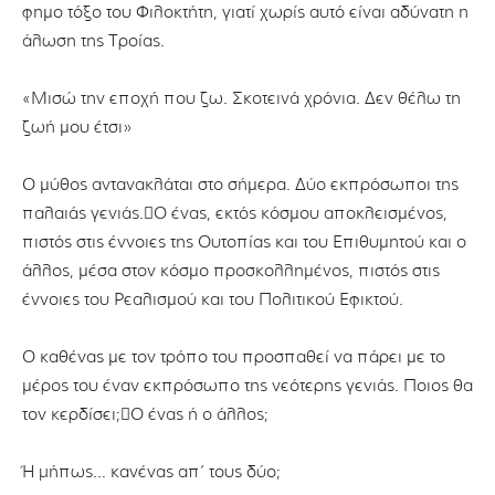
φηµο τόξο του Φιλοκτήτη, γιατί χωρίς αυτό είναι αδύνατη η
άλωση της Τροίας.
«Μισώ την εποχή που ζω. Σκοτεινά χρόνια. ∆εν θέλω τη
ζωή µου έτσι»
Ο µύθος αντανακλάται στο σήµερα. ∆ύο εκπρόσωποι της
παλαιάς γενιάς.Ο ένας, εκτός κόσµου αποκλεισµένος,
πιστός στις έννοιες της Ουτοπίας και του Επιθυµητού και ο
άλλος, µέσα στον κόσµο προσκολληµένος, πιστός στις
έννοιες του Ρεαλισµού και του Πολιτικού Εφικτού.
O καθένας µε τον τρόπο του προσπαθεί να πάρει µε το
µέρος του έναν εκπρόσωπο της νεότερης γενιάς. Ποιος θα
τον κερδίσει;Ο ένας ή ο άλλος;
Ή μήπως… κανένας απ’ τους δύο;