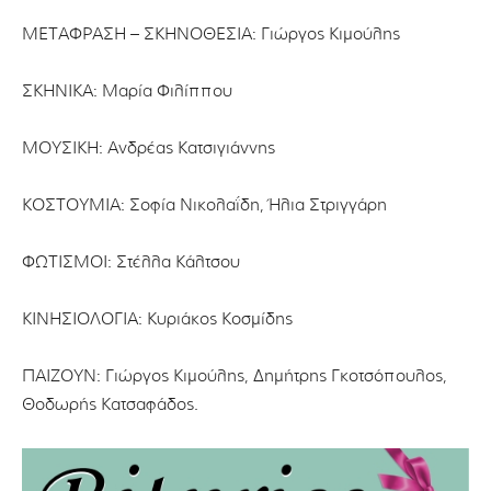
ΜΕΤΑΦΡΑΣΗ – ΣΚΗΝΟΘΕΣΙΑ: Γιώργος Κιµούλης
ΣΚΗΝΙΚΑ: Μαρία Φιλίππου
ΜΟΥΣΙΚΗ: Ανδρέας Κατσιγιάννης
ΚΟΣΤΟΥΜΙΑ: Σοφία Νικολαΐδη, Ήλια Στριγγάρη
ΦΩΤΙΣΜΟΙ: Στέλλα Κάλτσου
ΚΙΝΗΣΙΟΛΟΓΙΑ: Κυριάκος Κοσµίδης
ΠΑΙΖΟΥΝ: Γιώργος Κιµούλης, ∆ηµήτρης Γκοτσόπουλος,
Θοδωρής Κατσαφάδος.