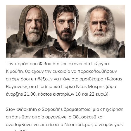
Την παράσταση Φιλοκτήτης σε σκηνοεσία Γιώργου
Κιμούλη, θα έχουν την ευκαιρία να παρακολουθήσουν
απόψε όσοι επιλέξουν να πάνε στο αμφιθέατρο «Κώστας
Βαγιανός», στο Πολιτιστικό Πάρκο Νέας Μάκρης (ώρα
έναρξης 21.00, κόστος εισιτηρίων 18 και 22 ευρώ).
Στον Φιλοκτήτη ο Σοφοκλής δραµατοποιεί µια επιχείρηση
απάτης,την οποία οργανώνει ο Οδυσσέας και
αναλαµβάνει να εκτελέσει ο Νεοπτόλεµος, ο νεαρός γιος