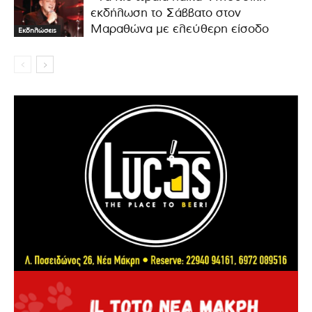
εκδήλωση το Σάββατο στον
Μαραθώνα με ελεύθερη είσοδο
Εκδηλώσεις