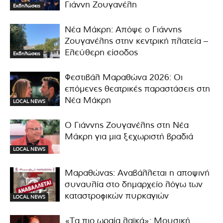
Γιάννη Ζουγανέλη
Εκδηλώσεις
Νέα Μάκρη: Απόψε ο Γιάννης
Ζουγανέλης στην κεντρική πλατεία –
Ελεύθερη είσοδος
Εκδηλώσεις
Φεστιβάλ Μαραθώνα 2026: Οι
επόμενες θεατρικές παραστάσεις στη
Νέα Μάκρη
LOCAL NEWS
Ο Γιάννης Ζουγανέλης στη Νέα
Μάκρη για μια ξεχωριστή βραδιά
LOCAL NEWS
Μαραθώνας: Αναβάλλεται η αποψινή
συναυλία στο δημαρχείο λόγω των
καταστροφικών πυρκαγιών
LOCAL NEWS
«Τα πιο ωραία λαϊκά»: Μουσική