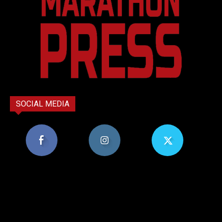
SOCIAL MEDIA
8,956
1,582
119
Υποστηρικτές
Ακόλουθοι
Ακόλουθοι