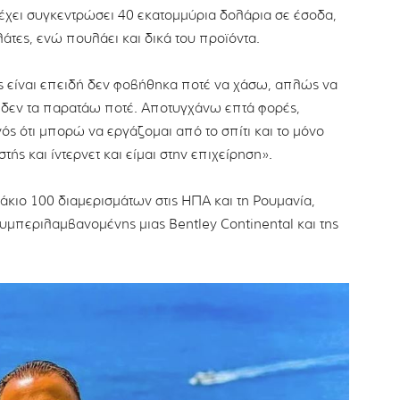
 έχει συγκεντρώσει 40 εκατομμύρια δολάρια σε έσοδα,
άτες, ενώ πουλάει και δικά του προϊόντα.
ς είναι επειδή δεν φοβήθηκα ποτέ να χάσω, απλώς να
 δεν τα παρατάω ποτέ. Αποτυγχάνω επτά φορές,
νός ότι μπορώ να εργάζομαι από το σπίτι και το μόνο
ής και ίντερνετ και είμαι στην επιχείρηση».
κιο 100 διαμερισμάτων στις ΗΠΑ και τη Ρουμανία,
υμπεριλαμβανομένης μιας Bentley Continental και της