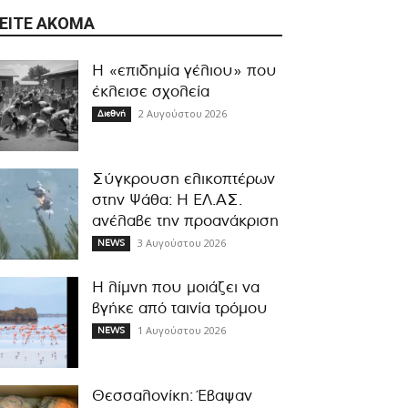
ΕΊΤΕ ΑΚΌΜΑ
Η «επιδημία γέλιου» που
έκλεισε σχολεία
2 Αυγούστου 2026
Διεθνή
Σύγκρουση ελικοπτέρων
στην Ψάθα: Η ΕΛ.ΑΣ.
ανέλαβε την προανάκριση
3 Αυγούστου 2026
NEWS
Η λίμνη που μοιάζει να
βγήκε από ταινία τρόμου
1 Αυγούστου 2026
NEWS
Θεσσαλονίκη: Έβαψαν