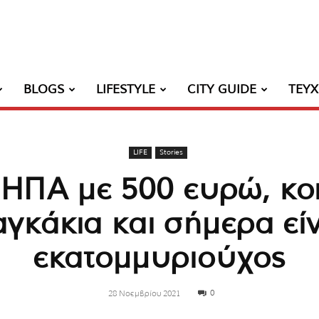
BLOGS
LIFESTYLE
CITY GUIDE
ΤΕΥ
LIFE
Stories
 ΗΠΑ με 500 ευρώ, κο
αγκάκια και σήμερα είν
εκατομμυριούχος
0
28 Νοεμβρίου 2021