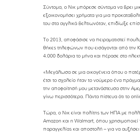
Σύντομα, ο Νικ μπόρεσε σύντομα να βρει μι
εξοικονομήσει χρήματα για μια προκαταβολ
του στα αγγλικά βελτιωνόταν, επιδίωξε επίσ
Το 2013, αποφάσισε να πειραματιστεί πουλ
θήκες τηλεφώνων που εισάγονται από την Κί
4.000 δολάρια το μήνα και πέρασε στο ηλεκ
«Μεγάλωσα σε μια οικογένεια όπου ο πατέρ
έτσι το σχολείο ήταν το νούμερο ένα πράγ
την αποφοίτησή μου μετανάστευσα στην Αμε
γίνω περισσότερα. Πάντα πίστευα ότι το onli
Τώρα, ο Νικ είναι πολίτης των ΗΠΑ με πολλ
Amazon και η Walmart, όπου χρησιμοποιεί
παραγγελίας και αποστολή – για να αυξήσει