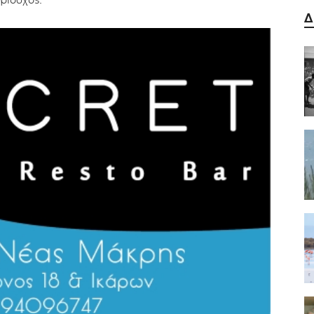
ριούχος.
Δ