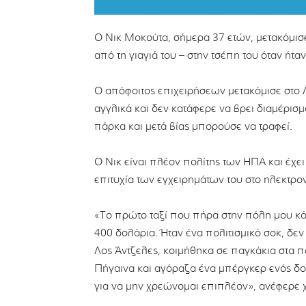
Ο Νικ Μοκούτα, σήμερα 37 ετών, μετακόμισ
από τη γιαγιά του – στην τσέπη του όταν ήτα
Ο απόφοιτος επιχειρήσεων μετακόμισε στο 
αγγλικά και δεν κατάφερε να βρει διαμέρισ
πάρκα και μετά βίας μπορούσε να τραφεί.
Ο Νικ είναι πλέον πολίτης των ΗΠΑ και έχει 
επιτυχία των εγχειρημάτων του στο ηλεκτρο
«Το πρώτο ταξί που πήρα στην πόλη μου κό
400 δολάρια. Ήταν ένα πολιτισμικό σοκ, δεν
Λος Άντζελες, κοιμήθηκα σε παγκάκια στα 
Πήγαινα και αγόραζα ένα μπέργκερ ενός δολ
για να μην χρεώνομαι επιπλέον», ανέφερε χ