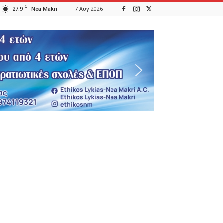
C
27.9
7 Αυγ 2026
Nea Makri