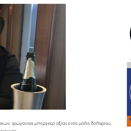
ρκων, τρώγοντας μπέργκερ αξίας ενός μόλις δολαρίου,