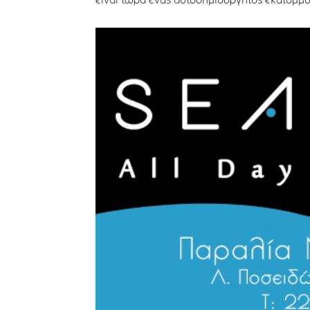
είναι τώρα ένας αυτοδημιούργητος εκατομμυ