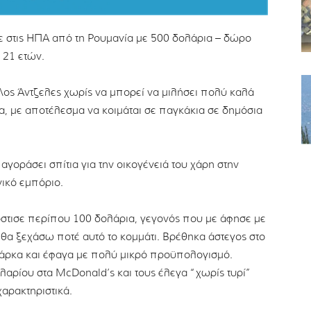
ε στις ΗΠΑ από τη Ρουμανία με 500 δολάρια – δώρο
ν 21 ετών.
Λος Άντζελες χωρίς να μπορεί να μιλήσει πολύ καλά
μα, με αποτέλεσμα να κοιμάται σε παγκάκια σε δημόσια
αγοράσει σπίτια για την οικογένειά του χάρη στην
νικό εμπόριο.
στισε περίπου 100 δολάρια, γεγονός που με άφησε με
 θα ξεχάσω ποτέ αυτό το κομμάτι. Βρέθηκα άστεγος στο
πάρκα και έφαγα με πολύ μικρό προϋπολογισμό.
αρίου στα McDonald’s και τους έλεγα “χωρίς τυρί”
αρακτηριστικά.