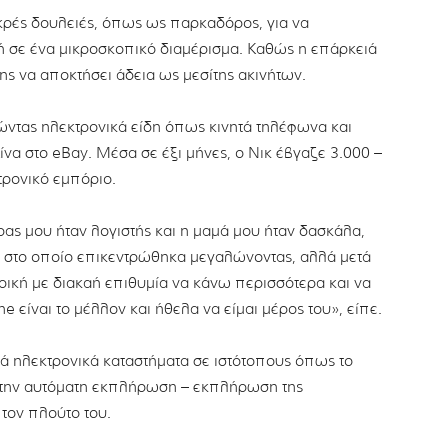
κρές δουλειές, όπως ως παρκαδόρος, για να
ή σε ένα μικροσκοπικό διαμέρισμα. Καθώς η επάρκειά
ης να αποκτήσει άδεια ως μεσίτης ακινήτων.
ώντας ηλεκτρονικά είδη όπως κινητά τηλέφωνα και
να στο eBay. Μέσα σε έξι μήνες, ο Νικ έβγαζε 3.000 –
τρονικό εμπόριο.
ας μου ήταν λογιστής και η μαμά μου ήταν δασκάλα,
μα στο οποίο επικεντρώθηκα μεγαλώνοντας, αλλά μετά
ρική με διακαή επιθυμία να κάνω περισσότερα και να
ne είναι το μέλλον και ήθελα να είμαι μέρος του», είπε.
ά ηλεκτρονικά καταστήματα σε ιστότοπους όπως το
 την αυτόματη εκπλήρωση – εκπλήρωση της
 τον πλούτο του.