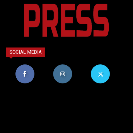
SOCIAL MEDIA
8,956
1,582
119
Υποστηρικτές
Ακόλουθοι
Ακόλουθοι