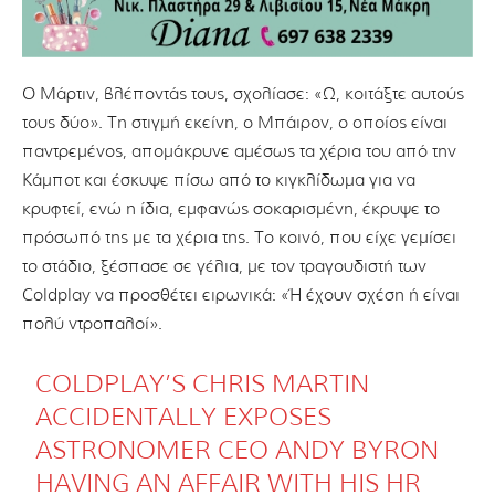
Ο Μάρτιν, βλέποντάς τους, σχολίασε: «Ω, κοιτάξτε αυτούς
τους δύο». Τη στιγμή εκείνη, ο Μπάιρον, ο οποίος είναι
παντρεμένος, απομάκρυνε αμέσως τα χέρια του από την
Κάμποτ και έσκυψε πίσω από το κιγκλίδωμα για να
κρυφτεί, ενώ η ίδια, εμφανώς σοκαρισμένη, έκρυψε το
πρόσωπό της με τα χέρια της. Το κοινό, που είχε γεμίσει
το στάδιο, ξέσπασε σε γέλια, με τον τραγουδιστή των
Coldplay να προσθέτει ειρωνικά: «Ή έχουν σχέση ή είναι
πολύ ντροπαλοί».
COLDPLAY’S CHRIS MARTIN
ACCIDENTALLY EXPOSES
ASTRONOMER CEO ANDY BYRON
HAVING AN AFFAIR WITH HIS HR