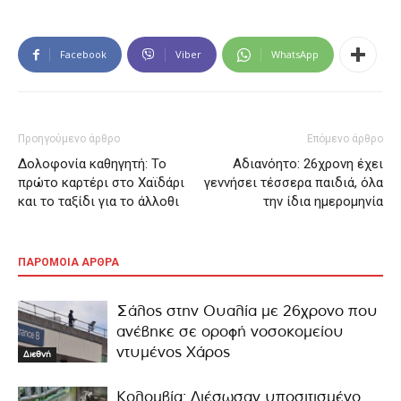
Facebook
Viber
WhatsApp
Προηγούμενο άρθρο
Επόμενο άρθρο
Δολοφονία καθηγητή: Το
Αδιανόητο: 26χρονη έχει
πρώτο καρτέρι στο Χαϊδάρι
γεννήσει τέσσερα παιδιά, όλα
και το ταξίδι για το άλλοθι
την ίδια ημερομηνία
ΠΑΡΟΜΟΙΑ ΑΡΘΡΑ
Σάλος στην Ουαλία με 26χρονο που
ανέβηκε σε οροφή νοσοκομείου
ντυμένος Χάρος
Διεθνή
Κολομβία: Διέσωσαν υποσιτισμένο