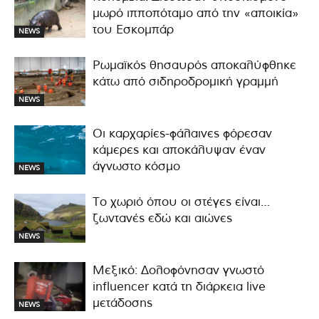
μωρό ιπποπόταμο από την «αποικία»
του Εσκομπάρ
NEWS
Ρωμαϊκός θησαυρός αποκαλύφθηκε
κάτω από σιδηροδρομική γραμμή
NEWS
Οι καρχαρίες-φάλαινες φόρεσαν
κάμερες και αποκάλυψαν έναν
άγνωστο κόσμο
NEWS
Το χωριό όπου οι στέγες είναι…
ζωντανές εδώ και αιώνες
NEWS
Μεξικό: Δολοφόνησαν γνωστό
influencer κατά τη διάρκεια live
μετάδοσης
NEWS