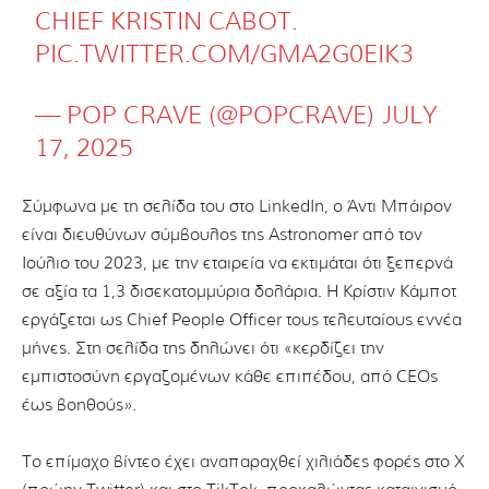
CHIEF KRISTIN CABOT.
PIC.TWITTER.COM/GMA2G0EIK3
— POP CRAVE (@POPCRAVE)
JULY
17, 2025
Σύμφωνα με τη σελίδα του στο LinkedIn, ο Άντι Μπάιρον
είναι διευθύνων σύμβουλος της Astronomer από τον
Ιούλιο του 2023, με την εταιρεία να εκτιμάται ότι ξεπερνά
σε αξία τα 1,3 δισεκατομμύρια δολάρια. Η Κρίστιν Κάμποτ
εργάζεται ως Chief People Officer τους τελευταίους εννέα
μήνες. Στη σελίδα της δηλώνει ότι «κερδίζει την
εμπιστοσύνη εργαζομένων κάθε επιπέδου, από CEOs
έως βοηθούς».
Το επίμαχο βίντεο έχει αναπαραχθεί χιλιάδες φορές στο X