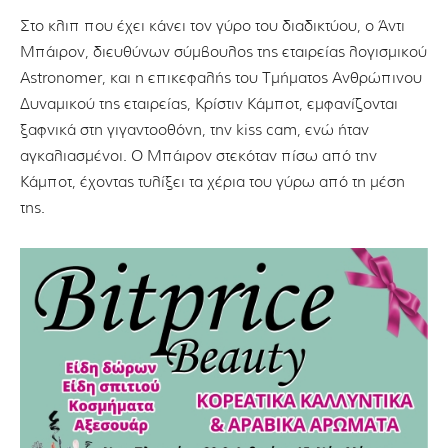
Στο κλιπ που έχει κάνει τον γύρο του διαδικτύου, ο Άντι
Μπάιρον, διευθύνων σύμβουλος της εταιρείας λογισμικού
Astronomer, και η επικεφαλής του Τμήματος Ανθρώπινου
Δυναμικού της εταιρείας, Κρίστιν Κάμποτ, εμφανίζονται
ξαφνικά στη γιγαντοοθόνη, την kiss cam, ενώ ήταν
αγκαλιασμένοι. Ο Μπάιρον στεκόταν πίσω από την
Κάμποτ, έχοντας τυλίξει τα χέρια του γύρω από τη μέση
της.