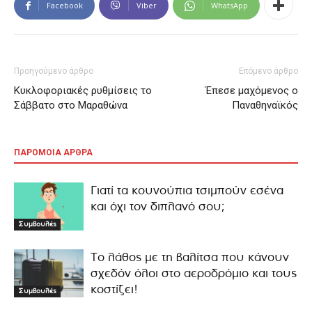
Facebook
Viber
WhatsApp
Προηγούμενο άρθρο
Επόμενο άρθρο
Κυκλοφοριακές ρυθμίσεις το
Έπεσε μαχόμενος ο
Σάββατο στο Μαραθώνα
Παναθηναϊκός
ΠΑΡΟΜΟΙΑ ΑΡΘΡΑ
Γιατί τα κουνούπια τσιμπούν εσένα
και όχι τον διπλανό σου;
Συμβουλές
Το λάθος με τη βαλίτσα που κάνουν
σχεδόν όλοι στο αεροδρόμιο και τους
κοστίζει!
Συμβουλές