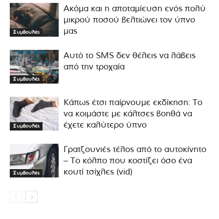
Ακόμα και η αποταμίευση ενός πολύ
μικρού ποσού βελτιώνει τον ύπνο
μας
Συμβουλές
Αυτό το SMS δεν θέλεις να λάβεις
από την τροχαία
Συμβουλές
Κάπως έτσι παίρνουμε εκδίκηση: Το
να κοιμάστε με κάλτσες βοηθά να
έχετε καλύτερο ύπνο
Συμβουλές
Γρατζουνιές τέλος από το αυτοκίνητο
– Το κόλπο που κοστίζει όσο ένα
κουτί τσίχλες (vid)
Συμβουλές