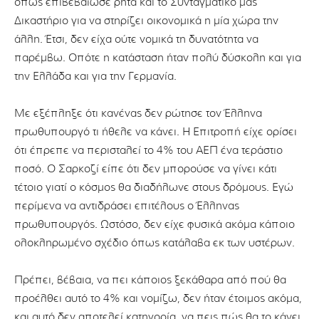
όπως επιβεβαίωσε ρητά και το Συνταγματικό μας
Δικαστήριο για να στηρίζει οικονομικά η μία χώρα την
άλλη. Έτσι, δεν είχα ούτε νομικά τη δυνατότητα να
παρέμβω. Οπότε η κατάσταση ήταν πολύ δύσκολη και για
την Ελλάδα και για την Γερμανία.
Με εξέπληξε ότι κανένας δεν ρώτησε τον Έλληνα
πρωθυπουργό τι ήθελε να κάνει. Η Επιτροπή είχε ορίσει
ότι έπρεπε να περισταλεί το 4% του ΑΕΠ ένα τεράστιο
ποσό. Ο Σαρκοζί είπε ότι δεν μπορούσε να γίνει κάτι
τέτοιο γιατί ο κόσμος θα διαδήλωνε στους δρόμους. Εγώ
περίμενα να αντιδράσει επιτέλους ο Έλληνας
πρωθυπουργός. Ωστόσο, δεν είχε φυσικά ακόμα κάποιο
ολοκληρωμένο σχέδιο όπως κατάλαβα εκ των υστέρων.
Πρέπει, βέβαια, να πει κάποιος ξεκάθαρα από πού θα
προέλθει αυτό το 4% και νομίζω, δεν ήταν έτοιμος ακόμα,
και αυτό δεν αποτελεί κατηγορία, να πεις πώς θα το κάνει.