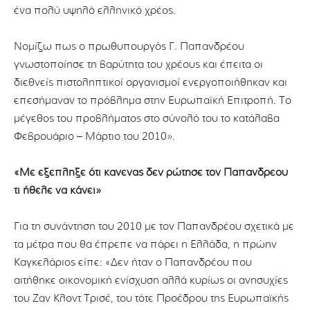
ένα πολύ υψηλό ελληνικό χρέος.
Νομίζω πως ο πρωθυπουργός Γ. Παπανδρέου
γνωστοποίησε τη βαρύτητα του χρέους και έπειτα οι
διεθνείς πιστοληπτικοί οργανισμοί ενεργοποιήθηκαν και
επεσήμαναν το πρόβλημα στην Ευρωπαϊκή Επιτροπή. Το
μέγεθος του προβλήματος στο σύνολό του το κατάλαβα
Φεβρουάριο – Μάρτιο του 2010».
«Με εξέπληξε ότι κανένας δεν ρώτησε τον Παπανδρέου
τι ήθελε να κάνει»
Για τη συνάντηση του 2010 με τον Παπανδρέου σχετικά με
τα μέτρα που θα έπρεπε να πάρει η Ελλάδα, η πρώην
Καγκελάριος είπε: «Δεν ήταν ο Παπανδρέου που
αιτήθηκε οικονομική ενίσχυση αλλά κυρίως οι ανησυχίες
του Ζαν Κλοντ Τρισέ, του τότε Προέδρου της Ευρωπαϊκής