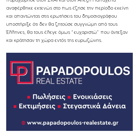
παραχώρησε στον ΣΚΑΪ και στον Αλέξη Παπαχελά
αναφέρθηκε εκτενώς στο πως έζησε την περίοδο εκείνη
και απαντώντας στις ερωτήσεις του δημοσιογράφου
υποστήριξε ότι δεν θα ζητούσε συγγνώμη από τους
Έλληνες, θα τους έλεγε όμως “ευχαριστώ” που άντεξαν
και κράτησαν τη χώρα εντός της ευρωζώνης.