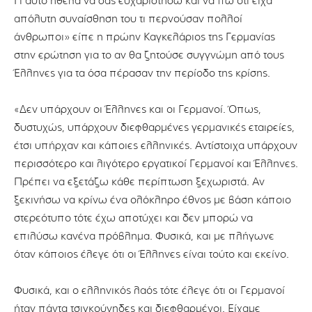
Γι αυτό ήθελα να σας ευχαριστήσω και να πω ότι είχα
απόλυτη συναίσθηση του τι περνούσαν πολλοί
άνθρωποι» είπε η πρώην Καγκελάριος της Γερμανίας
στην ερώτηση για το αν θα ζητούσε συγγνώμη από τους
Έλληνες για τα όσα πέρασαν την περίοδο της κρίσης.
«Δεν υπάρχουν οι Έλληνες και οι Γερμανοί. Όπως,
δυστυχώς, υπάρχουν διεφθαρμένες γερμανικές εταιρείες,
έτσι υπήρχαν και κάποιες ελληνικές. Αντίστοιχα υπάρχουν
περισσότερο και λιγότερο εργατικοί Γερμανοί και Έλληνες.
Πρέπει να εξετάζω κάθε περίπτωση ξεχωριστά. Αν
ξεκινήσω να κρίνω ένα ολόκληρο έθνος με βάση κάποιο
στερεότυπο τότε έχω αποτύχει και δεν μπορώ να
επιλύσω κανένα πρόβλημα. Φυσικά, και με πλήγωνε
όταν κάποιος έλεγε ότι οι Έλληνες είναι τούτο και εκείνο.
Φυσικά, και ο ελληνικός λαός τότε έλεγε ότι οι Γερμανοί
ήταν πάντα τσιγκούνηδες και διεφθαρμένοι. Είχαμε