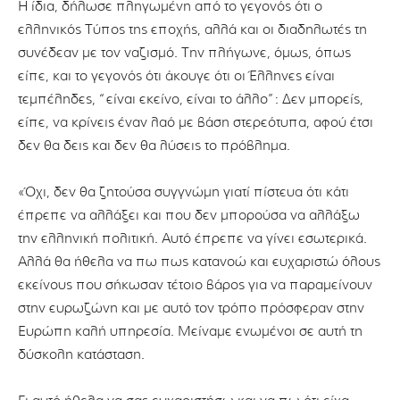
Η ίδια, δήλωσε πληγωμένη από το γεγονός ότι ο
ελληνικός Τύπος της εποχής, αλλά και οι διαδηλωτές τη
συνέδεαν με τον ναζισμό. Την πλήγωνε, όμως, όπως
είπε, και το γεγονός ότι άκουγε ότι οι Έλληνες είναι
τεμπέληδες, “είναι εκείνο, είναι το άλλο”: Δεν μπορείς,
είπε, να κρίνεις έναν λαό με βάση στερεότυπα, αφού έτσι
δεν θα δεις και δεν θα λύσεις το πρόβλημα.
«Όχι, δεν θα ζητούσα συγγνώμη γιατί πίστευα ότι κάτι
έπρεπε να αλλάξει και που δεν μπορούσα να αλλάξω
την ελληνική πολιτική. Αυτό έπρεπε να γίνει εσωτερικά.
Αλλά θα ήθελα να πω πως κατανοώ και ευχαριστώ όλους
εκείνους που σήκωσαν τέτοιο βάρος για να παραμείνουν
στην ευρωζώνη και με αυτό τον τρόπο πρόσφεραν στην
Ευρώπη καλή υπηρεσία. Μείναμε ενωμένοι σε αυτή τη
δύσκολη κατάσταση.