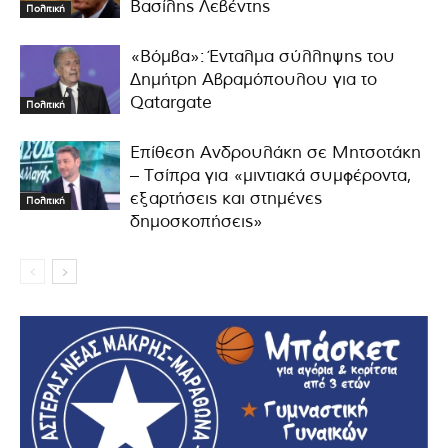
Βασίλης Λεβέντης
Πολιτική
«Βόμβα»: Ένταλμα σύλληψης του
Δημήτρη Αβραμόπουλου για το
Qatargate
Πολιτική
Επίθεση Ανδρουλάκη σε Μητσοτάκη
– Τσίπρα για «μιντιακά συμφέροντα,
εξαρτήσεις και στημένες
Πολιτική
δημοσκοπήσεις»