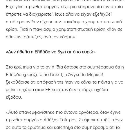
Είχε γίνει πρωθυπουργός, είχε μια κληρονομία την οποία
έπρεπε να διαχειριστεί. Ίσως όλα να είχαν εξελιχθεί
ηπιότερα αν δεν είχαμε την παγκόσμια χρηματοπιστωτική
κρίση. Γιατί η παγκόσμια χρηματοπιστωτική κρίση κλόνισε
όλες τις τράπεζες, ανά τον κόσμο».
«Δεν ήθελα η Ελλάδα να βγει από το ευρώ»
Στο ερώτημα για το αν η ίδια έφτασε στο συμπέρασμα ότι η
Ελλάδα χρειάζεται το Grexit, η Άνγκελα Μέρκελ
ξεκαθάρισε ότι απόφασή της ήταν να κάνει τα πάντα για να
μείνει η χώρα στην ΕΕ και πως δεν υπήρχε σχέδιο
εξόδου.
«Αυτό επανεμφανίστηκε πιο έντονα αργότερα, όταν έγινε
πρωθυπουργός ο Αλέξης Τσίπρας. Σκέφτηκα πολύ πάνω
σε αυτό το ερώτημα και κατέληξα στο συμπέρασμα ότι το