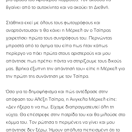
βγαίνει από το αυτοκίνητο και να ακούει τη Διεθνή.
Στάθηκα εκεί με όλους τους φωτογράφους και
αναρτιόντουσαν τι θα κάνει η Μέρκελ αν ο Τσίπρας
χαιρετήσει πρώτα τους συντρόφους του. Περνώντας
μπροστά από το άγημα του είπα πως ήταν κάπως
περίεργο να πάει πρώτα στους αριστερούς και μου
απάντησε πως πρέπει πάντα να στηρίζουμε τους δικούς
μας. Βρήκα έξυπνη την απάντησή του» είπε η Μέρκελ για
την πρώτη της συνάντηση με τον Τσίπρα.
Όσο για το δημοψήφισμα και πώς αντέδρασε στην
απόφαση του Αλέξη Τσίπρα, η Άνγκελα Μέρκελ είπε:
«Δεν ήξερα τι να πω. Είχαμε διαπραγματευτεί όλη τη
νύχτα. Θα επέστρεφε στην πατρίδα του και θα μιλούσε στο
κόμμα του. Τον ρώτησα τι περιμένεις να γίνει και μου
απάντησε δεν ξέρω. Ήμουν απόλυτα πεπεισμένη ότι το