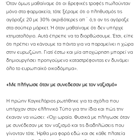
Όταν όμως μαθαίναμε ότι οι βρεφικές τροφές πωλούνταν
μόνο στα φαρμακεία, τότε ξέραμε ότι ο πληθυσμός τις
αγόραζε 20 με 30% ακριβότερες απ΄ ό,τι αν τις αγόραζε
στα σούπερ μάρκετ. Ή όταν μαθαίναμε ότι δεν υπήρχε
κτηματολόγιο. Αυτά έπρεπε να τα διορθώσουμε. Έτσι, είπε
ότι πρέπει να κάνουμε τα πάντα για να παραμείνει η χώρα
στην ευρωζώνη. Γιατί έστω και μία αποχώρηση μπορεί να
δημιουργήσει προηγούμενο καταστρέφοντας εν δυνάμει
όλο το ευρωπαϊκό οικοδόμημα».
«Με πλήγωσε όταν με συνέδεσαν με τον ναζισμό»
Η πρώην Καγκελάριος ρωτήθηκε για τα σχόλια που
υπήρχαν στον ελληνικό Τύπο για την ίδια και πώς την
έκαναν να νιώσει: «Όχι ωραία. Φυσικά με πλήγωσε όταν
με συνέδεσαν με τον ναζισμό και τις διαδηλώσεις που
γίνονταν τότε. Ήρθα μια φορά εδώ και σε κάθε πλατεία