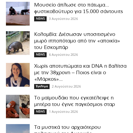
Μουσείο άπλωσε στο πάτωμα…
φυστικοβούτυρο για 15.000 σάντουιτς
3 Αυγούστου 2026
NEWS
Κολομβία: Διέσωσαν υποσιτισμένο
μωρό ιπποπόταμο από την «αποικία»
του Εσκομπάρ
6 Αυγούστου 2026
NEWS
Χωρίς αποτυπώματα και DNA η βαλίτσα
με την 38χρονη – Ποιος είναι ο
«Μάρκος»...
2 Αυγούστου 2026
Έγκλημα
Το μαϊμουδάκι που εγκατέλειψε η
μητέρα του έγινε παγκόσμιος σταρ
1 Αυγούστου 2026
NEWS
Τα μυστικά του αρχαιότερου