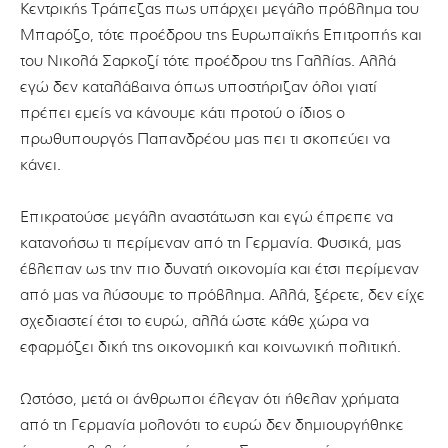
Κεντρικής Τράπεζας πως υπάρχει μεγάλο πρόβλημα του
Μπαρόζο, τότε προέδρου της Ευρωπαϊκής Επιτροπής και
του Νικολά Σαρκοζί τότε προέδρου της Γαλλίας. Αλλά
εγώ δεν καταλάβαινα όπως υποστήριζαν όλοι γιατί
πρέπει εμείς να κάνουμε κάτι προτού ο ίδιος ο
πρωθυπουργός Παπανδρέου μας πει τι σκοπεύει να
κάνει.
Επικρατούσε μεγάλη αναστάτωση και εγώ έπρεπε να
κατανοήσω τι περίμεναν από τη Γερμανία. Φυσικά, μας
έβλεπαν ως την πιο δυνατή οικονομία και έτσι περίμεναν
από μας να λύσουμε το πρόβλημα. Αλλά, ξέρετε, δεν είχε
σχεδιαστεί έτσι το ευρώ, αλλά ώστε κάθε χώρα να
εφαρμόζει δική της οικονομική και κοινωνική πολιτική.
Ωστόσο, μετά οι άνθρωποι έλεγαν ότι ήθελαν χρήματα
από τη Γερμανία μολονότι το ευρώ δεν δημιουργήθηκε