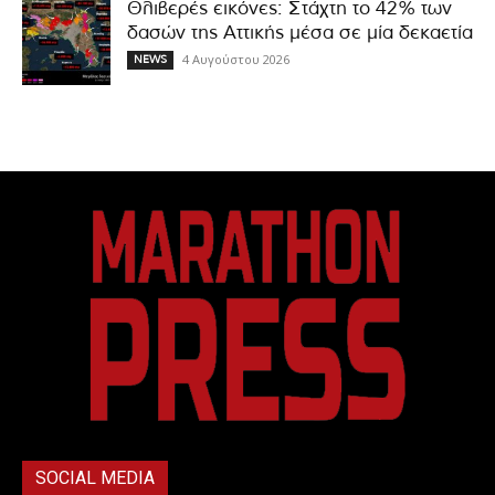
Θλιβερές εικόνες: Στάχτη το 42% των
δασών της Αττικής μέσα σε μία δεκαετία
4 Αυγούστου 2026
NEWS
SOCIAL MEDIA