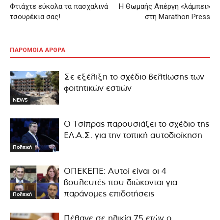
Φτιάχτε εύκολα τα πασχαλινά
Η Θωμαής Απέργη «λάμπει»
τσουρέκια σας!
στη Marathon Press
ΠΑΡΟΜΟΙΑ ΑΡΘΡΑ
Σε εξέλιξη το σχέδιο βελτίωσης των
φοιτητικών εστιών
NEWS
Ο Τσίπρας παρουσιάζει το σχέδιο της
ΕΛ.Α.Σ. για την τοπική αυτοδιοίκηση
Πολιτική
ΟΠΕΚΕΠΕ: Αυτοί είναι οι 4
βουλευτές που διώκονται για
παράνομες επιδοτήσεις
Πολιτική
Πέθανε σε ηλικία 75 ετών ο