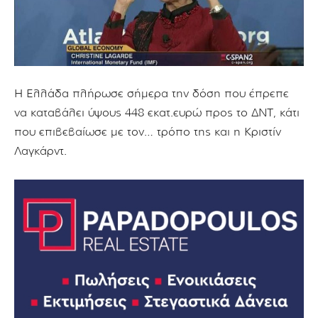
Η Ελλάδα πλήρωσε σήμερα την δόση που έπρεπε
να καταβάλει ύψους 448 εκατ.ευρώ προς το ΔΝΤ, κάτι
που επιβεβαίωσε με τον… τρόπο της και η Κριστίν
Λαγκάρντ.