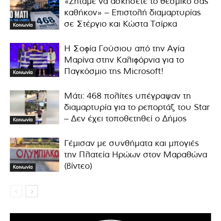
«Ζητάμε να ασκήσετε το θεσμικό σας
καθήκον» – Επιστολή διαμαρτυρίας
σε Στέργιο και Κώστα Τσίρκα
Κοινωνία
Η Σοφία Γούσιου από την Αγία
Μαρίνα στην Καλιφόρνια για το
Παγκόσμιο της Microsoft!
Κοινωνία
Μάτι: 468 πολίτες υπέγραψαν τη
διαμαρτυρία για το ρεπορτάζ του Star
– Δεν έχει τοποθετηθεί ο Δήμος
Κοινωνία
Γέμισαν με συνθήματα και μπογιές
την Πλατεία Ηρώων στον Μαραθώνα
(βίντεο)
Κοινωνία