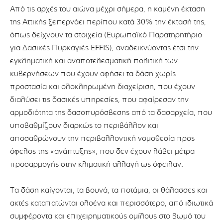
Από τις αρχές του αιώνα μέχρι σήμερα, η καμένη έκταση
της Αττικής ξεπερνάει περίπου κατά 30% την έκτασή της,
όπως δείχνουν τα στοιχεία (Ευρωπαϊκό Παρατηρητήριο
για Δασικές Πυρκαγιές EFFIS), αναδεικνύοντας έτσι την
εγκληματική και αναποτελεσματική πολιτική των
κυβερνήσεων που έχουν αφήσει τα δάση χωρίς
προστασία και ολοκληρωμένη διαχείριση, που έχουν
διαλύσει τις δασικές υπηρεσίες, που αφαίρεσαν την
αρμοδιότητα της δασοπυρόσβεσης από τα δασαρχεία, που
υποβαθμίζουν διαρκώς το περιβάλλον και
αποσαθρώνουν την περιβαλλοντική νομοθεσία προς
όφελος της «ανάπτυξης», που δεν έχουν λάβει μέτρα
προσαρμογής στην κλιματική αλλαγή ως όφειλαν.
Τα δάση καίγονται, τα βουνά, τα ποτάμια, οι θάλασσες και
ακτές καταπατώνται ολοένα και περισσότερο, από ιδιωτικά
συμφέροντα και επιχειρηματικούς ομίλους στο βωμό του