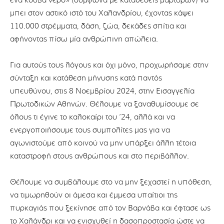
ένα κουβά νερό» (σύμφωνα με καταθέσεις μαρτύρων) να
μπει στον αστικό ιστό του Χαλανδρίου, έχοντας κάψει
110.000 στρέμματα, δάση, ζώα, δεκάδες σπίτια και
αφήνοντας πίσω μία ανθρώπινη απώλεια.
Για αυτούς τους λόγους και όχι μόνο, προχωρήσαμε στην
σύνταξη και κατάθεση μήνυσης κατά παντός
υπευθύνου, στις 8 Νοεμβρίου 2024, στην Εισαγγελία
Πρωτοδικών Αθηνών. Θέλουμε να ξαναθυμίσουμε σε
όλους τι έγινε το καλοκαίρι του ’24, αλλά και να
ενεργοποιήσουμε τους συμπολίτες μας για να
αγωνιστούμε από κοινού να μην υπάρξει άλλη τέτοια
καταστροφή στους ανθρώπους και στο περιβάλλον.
Θέλουμε να συμβάλουμε στο να μην ξεχαστεί η υπόθεση,
να τιμωρηθούν οι άμεσα και έμμεσα υπαίτιοι της
πυρκαγιάς που ξεκίνησε από τον Βαρνάβα και έφτασε ως
το Χαλάνδρι και να ενισχυθεί η δασοπροστασία ώστε να