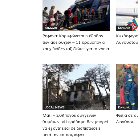
Κοινωνία
Κοινωνία
Ραφήνα: Κορυφώνεται η έξοδος
Κυκλοφορε
των αδειούχων – 11 δρομολόγια
Αυγούστου 
και χιλιάδες ταξιδιώτες για τα νησιά
LOCAL NEWS
Κοινωνία
Μάτι – Σύλλογος συγγενών
Φωτιά σε α
θυμάτων: «Η πρόληψη δεν μπορεί
Διονύσου –
να εξαντλείται σε διαπιστώσεις
μετά την καταστροφή»