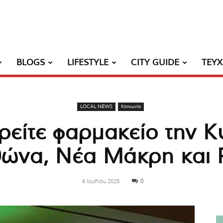
BLOGS
LIFESTYLE
CITY GUIDE
ΤΕΥ
LOCAL NEWS
Κοινωνία
ρείτε φαρμακείο την Κ
ώνα, Νέα Μάκρη και 
0
6 Ιουλίου 2025