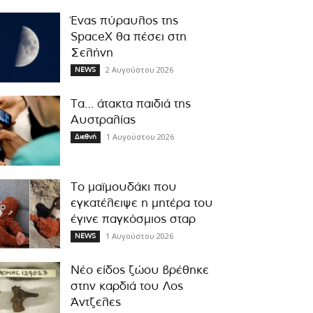
Ένας πύραυλος της
SpaceX θα πέσει στη
Σελήνη
2 Αυγούστου 2026
NEWS
Τα… άτακτα παιδιά της
Αυστραλίας
1 Αυγούστου 2026
Διεθνή
Το μαϊμουδάκι που
εγκατέλειψε η μητέρα του
έγινε παγκόσμιος σταρ
1 Αυγούστου 2026
NEWS
Νέο είδος ζώου βρέθηκε
στην καρδιά του Λος
Άντζελες