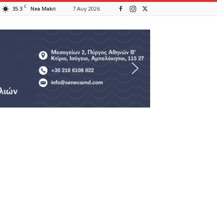
C
35.3
7 Αυγ 2026
Nea Makri