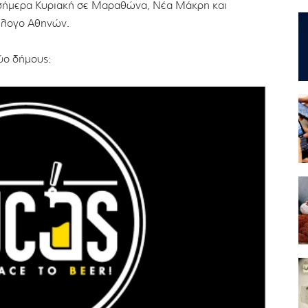
 σήμερα Κυριακή σε Μαραθώνα, Νέα Μάκρη και
λλογο Αθηνών.
δύο δήμους: