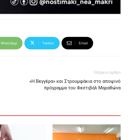
WhatsApp
Twitter
Email
Επόμενο άρθρο
«Η Βεγγέρα» και Στρουμφάκια στο αποψινό
πρόγραμμα του Φεστιβάλ Μαραθώνα