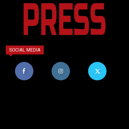
SOCIAL MEDIA
8,956
1,582
119
Υποστηρικτές
Ακόλουθοι
Ακόλουθοι