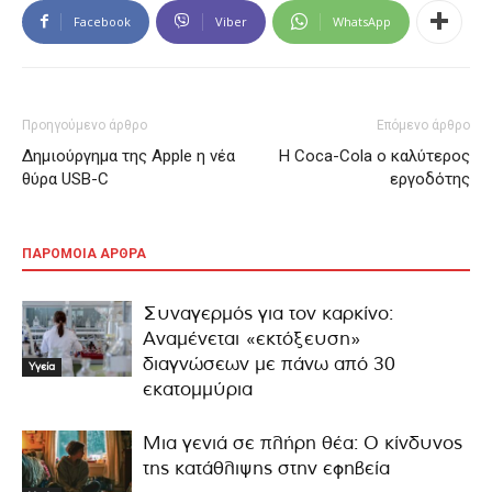
Facebook
Viber
WhatsApp
Προηγούμενο άρθρο
Επόμενο άρθρο
Δημιούργημα της Apple η νέα
Η Coca-Cola ο καλύτερος
θύρα USB-C
εργοδότης
ΠΑΡΟΜΟΙΑ ΑΡΘΡΑ
Συναγερμός για τον καρκίνο:
Αναμένεται «εκτόξευση»
διαγνώσεων με πάνω από 30
Υγεία
εκατομμύρια
Μια γενιά σε πλήρη θέα: Ο κίνδυνος
της κατάθλιψης στην εφηβεία