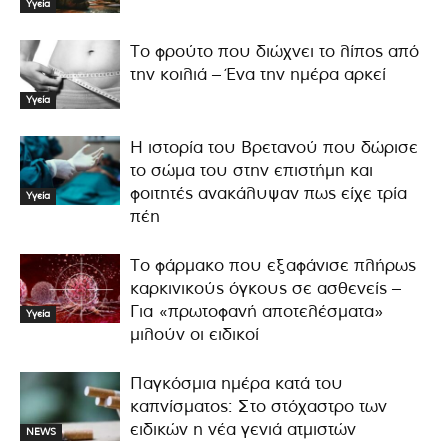
Υγεία
Το φρούτο που διώχνει το λίπος από
την κοιλιά – Ένα την ημέρα αρκεί
Υγεία
Η ιστορία του Βρετανού που δώρισε
το σώμα του στην επιστήμη και
φοιτητές ανακάλυψαν πως είχε τρία
Υγεία
πέη
Το φάρμακο που εξαφάνισε πλήρως
καρκινικούς όγκους σε ασθενείς –
Για «πρωτοφανή αποτελέσματα»
Υγεία
μιλούν οι ειδικοί
Παγκόσμια ημέρα κατά του
καπνίσματος: Στο στόχαστρο των
ειδικών η νέα γενιά ατμιστών
NEWS