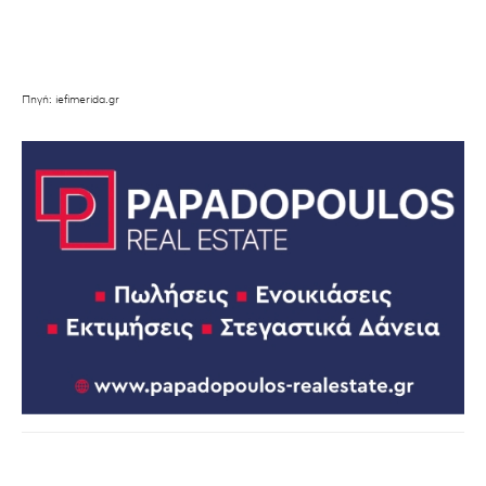
Πηγή: iefimerida.gr