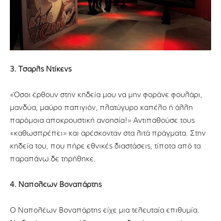
3. Τσαρλς Ντίκενς
«Όσοι έρθουν στην κηδεία μου να μην φοράνε φουλάρι,
μανδύα, μαύρο παπιγιόν, πλατύγυρο καπέλο ή άλλη
παρόμοια αποκρουστική ανοησία!» Αντιπαθούσε τους
«καθωσπρέπει» και αρέσκονταν στα λιτά πράγματα. Στην
κηδεία του, που πήρε εθνικές διαστάσεις, τίποτα από τα
παραπάνω δε τηρήθηκε.
4. Ναπολέων Βοναπάρτης
Ο Ναπολέων Βοναπάρτης είχε μια τελευταία επιθυμία.