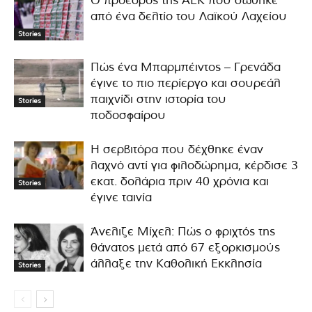
Ο πρόεδρος της ΑΕΚ που σώθηκε
από ένα δελτίο του Λαϊκού Λαχείου
Stories
Πώς ένα Μπαρμπέιντος – Γρενάδα
έγινε το πιο περίεργο και σουρεάλ
παιχνίδι στην ιστορία του
Stories
ποδοσφαίρου
Η σερβιτόρα που δέχθηκε έναν
λαχνό αντί για φιλοδώρημα, κέρδισε 3
εκατ. δολάρια πριν 40 χρόνια και
Stories
έγινε ταινία
Άνελιζε Μίχελ: Πώς ο φριχτός της
θάνατος μετά από 67 εξορκισμούς
άλλαξε την Καθολική Εκκλησία
Stories