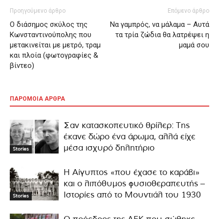
Προηγούμενο άρθρο
Επόμενο άρθρο
Ο διάσημος σκύλος της
Να γαμπρός, να μάλαμα – Αυτά
Κωνσταντινούπολης που
τα τρία ζώδια θα λατρέψει η
μετακινείται με μετρό, τραμ
μαμά σου
και πλοία (φωτογραφίες &
βίντεο)
ΠΑΡΟΜΟΙΑ ΑΡΘΡΑ
Σαν κατασκοπευτικό θρίλερ: Της
έκανε δώρο ένα άρωμα, αλλά είχε
μέσα ισχυρό δηλητήριο
Stories
Η Αίγυπτος «που έχασε το καράβι»
και ο λιπόθυμος φυσιοθεραπευτής –
Ιστορίες από το Μουντιάλ του 1930
Stories