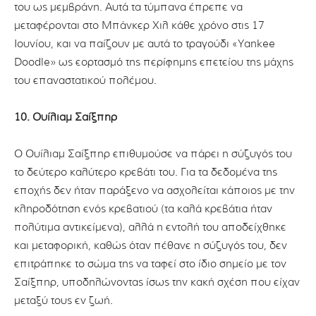
του ως μεμβράνη. Αυτά τα τύμπανα έπρεπε να
μεταφέρονται στο Μπάνκερ Χιλ κάθε χρόνο στις 17
Ιουνίου, και να παίζουν με αυτά το τραγούδι «Yankee
Doodle» ως εορτασμό της περίφημης επετείου της μάχης
του επαναστατικού πολέμου.
10. Ουίλιαμ Σαίξπηρ
O Ουίλιαμ Σαίξπηρ επιθυμούσε να πάρει η σύζυγός του
το δεύτερο καλύτερο κρεβάτι του. Για τα δεδομένα της
εποχής δεν ήταν παράξενο να ασχολείται κάποιος με την
κληροδότηση ενός κρεβατιού (τα καλά κρεβάτια ήταν
πολύτιμα αντικείμενα), αλλά η εντολή του αποδείχθηκε
και μεταφορική, καθώς όταν πέθανε η σύζυγός του, δεν
επιτράπηκε το σώμα της να ταφεί στο ίδιο σημείο με τον
Σαίξπηρ, υποδηλώνοντας ίσως την κακή σχέση που είχαν
μεταξύ τους εν ζωή.